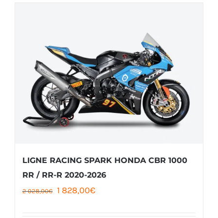
382,00€.
356,00€.
LIGNE RACING SPARK HONDA CBR 1000
RR / RR-R 2020-2026
Le
Le
1 828,00
€
2 028,00
€
prix
prix