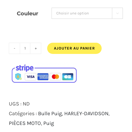
était :
est :
Couleur

94,00€.
82,00€.
AJOUTER AU PANIER
quantité
de
BULLE
PUIG
TREND
HARLEY
UGS :
ND
DAVIDSON
Catégories :
Bulle Puig
,
HARLEY-DAVIDSON
,
SOFTAIL
PIÈCES MOTO
,
Puig
LOW