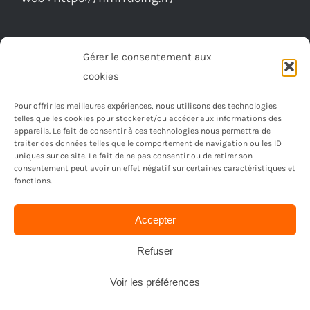
la
page
du
Gérer le consentement aux
produit
cookies
Pour offrir les meilleures expériences, nous utilisons des technologies
telles que les cookies pour stocker et/ou accéder aux informations des
appareils. Le fait de consentir à ces technologies nous permettra de
traiter des données telles que le comportement de navigation ou les ID
uniques sur ce site. Le fait de ne pas consentir ou de retirer son
consentement peut avoir un effet négatif sur certaines caractéristiques et
fonctions.
Accepter
© Copyright 2023 -
2026 | Réalisé par
Ordimagnac
| Tout
droit reservé
Refuser
Voir les préférences