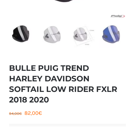
BULLE PUIG TREND
HARLEY DAVIDSON
SOFTAIL LOW RIDER FXLR
2018 2020
Le
Le
82,00
€
94,00
€
prix
prix
initial
actuel