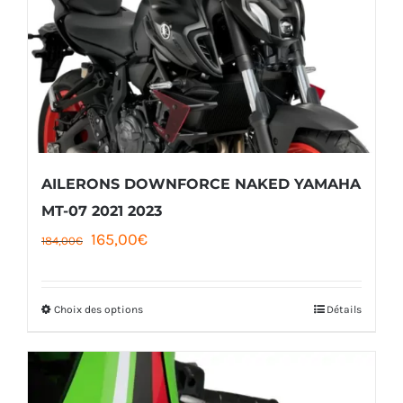
AILERONS DOWNFORCE NAKED YAMAHA
MT-07 2021 2023
Le
Le
165,00
€
184,00
€
prix
prix
initial
actuel
Choix des options
Détails
Ce
était :
est :
produit
184,00€.
165,00€.
a
plusieurs