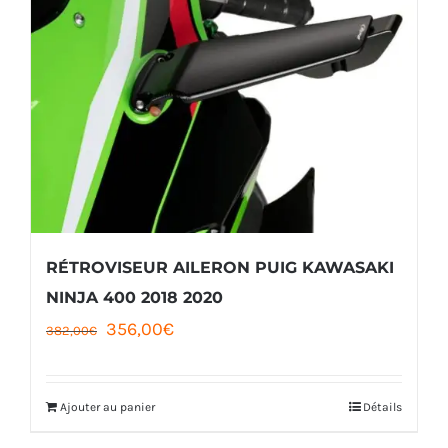
variations.
Les
options
peuvent
être
choisies
sur
la
RÉTROVISEUR AILERON PUIG KAWASAKI
page
NINJA 400 2018 2020
Le
Le
356,00
€
du
382,00
€
prix
prix
produit
initial
actuel
Ajouter au panier
Détails
était :
est :