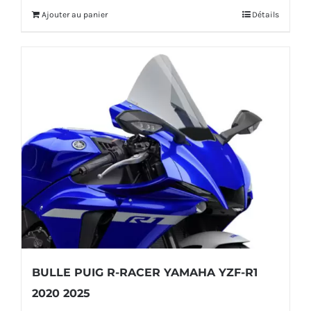
initial
actuel
Ajouter au panier
Détails
était :
est :
2
1
028,00€.
828,00€.
BULLE PUIG R-RACER YAMAHA YZF-R1
2020 2025