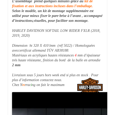
L’assemblage
prend quelques minutes grâce au
kit de
fixation et aux instructions incluses dans l’emballage.
Selon le modèle, un kit de montage supplémentaire est
utilisé pour mieux fixer le pare-brise à l’avant ,
accompagné
d’instructions,visuelles, pour faciliter son montage.
HARLEY DAVIDSON SOFTAIL LOW RIDER FXLR (2018,
2019, 2020)
Dimension ht 320
X 410
lmm (réf 5022) / Homologuées
aveccertificat allemand TÜV AB38188.
Matériaux en acryliques hautes résistances
4
mm d’épaisseur
trés
haute résistante, finition du bord de la bulle en arrondie
2 mm
Livraison sous 5 jours hors week end si plus en stock .
Pour
plus d’information contactez nous.
Chez N
m
rrac
i
ng on fait le maximum