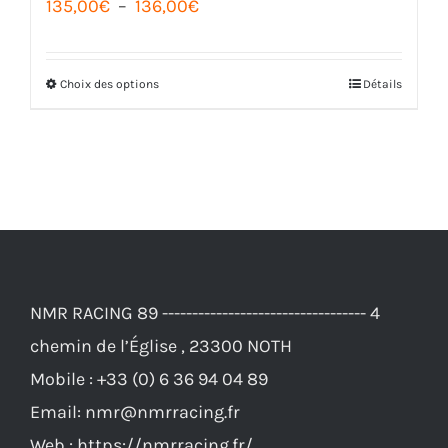
Plage
135,00
€
–
136,00
€
de
prix :
Choix des options
Détails
Ce
135,00€
produit
à
a
136,00€
plusieurs
variations.
Les
options
NMR RACING 89 ---------------------------------- 4
peuvent
chemin de l’Église , 23300 NOTH
être
Mobile :
+33 (0) 6 36 94 04 89
choisies
Email:
nmr@nmrracing.fr
sur
Web :
https://nmrracing.fr/