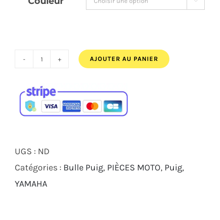
173,50€.
162,50€.
AJOUTER AU PANIER
quantité
de
BULLE
PUIG
TOURING
YAMAHA
UGS :
ND
FJR
Catégories :
Bulle Puig
,
PIÈCES MOTO
,
Puig
,
1300
YAMAHA
AS
2013