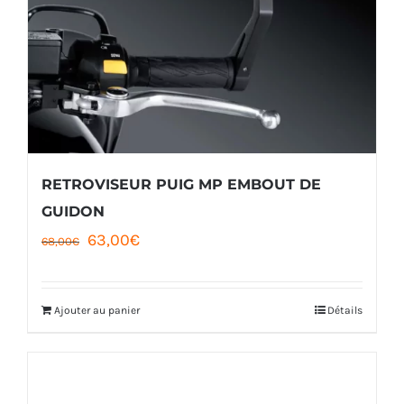
RETROVISEUR PUIG MP EMBOUT DE
GUIDON
Le
Le
63,00
€
68,00
€
prix
prix
initial
actuel
Ajouter au panier
Détails
était :
est :
68,00€.
63,00€.