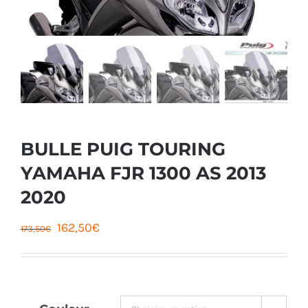
BULLE PUIG TOURING
YAMAHA FJR 1300 AS 2013
2020
Le
Le
162,50
€
173,50
€
prix
prix
initial
actuel
était :
est :
Couleur
