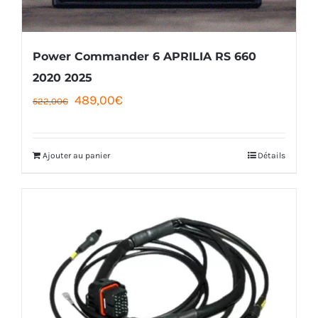
Power Commander 6 APRILIA RS 660
2020 2025
Le
Le
489,00
€
522,00
€
prix
prix
initial
actuel
Ajouter au panier
Détails
était :
est :
522,00€.
489,00€.