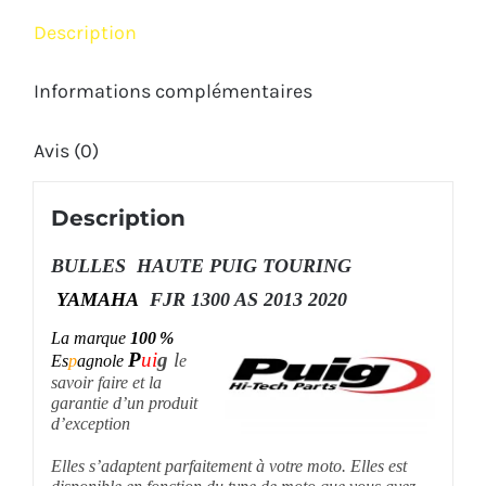
2020
Description
Informations complémentaires
Avis (0)
Description
BULLES HAUTE
PUIG
TOURING
YAMAHA
FJR 1300 AS 2013 2020
La marque
100 %
P
ui
g
l
Es
p
agnole
e
savoir faire et la
garantie d’un produit
d’exception
Elles
s’adaptent parfaitement à votre moto. Elles est
disponible en fonction du type de moto que vous avez