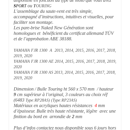
ou
S
PORT
T
OURING
L’assemblage du saute-vent est très simple,
accompagné d’instructions, intuitives et visuelles, pour
faciliter son montage.
Les pare-brise Naked New Génération sont
homologues et bénéficient du certificat allemand TÜV
et de l’approbation ABE 38188.
YAMAHA FJR 1300 A 2013, 2014, 2015, 2016, 2017, 2018,
2019, 2020
YAMAHA FJR 1300 AE 2014, 2015, 2016, 2017, 2018, 2019,
2020
YAMAHA FJR 1300 AS 2013, 2014, 2015, 2016, 2017, 2018,
2019, 2020
Dimension / Bulle Touring ht 560 x 570
mm / hauteur
9
cm
supérieur à l’original, 3 c
ouleurs au choix réf
(6483
Type:RP28AS) (Type:RP23AS)
Matériaux en acryliques hautes résistances
4
mm
d’épaisseur.
Bulle très haute résistante, légère avec une
finition du bord en arrondie de
2
mm
Plus d’infos contactez nous disponible sous 6 jours hors