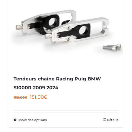
Tendeurs chaîne Racing Puig BMW
S1000R 2009 2024
Le
Le
151,00
€
160,00
€
prix
prix
initial
actuel
Choix des options
Détails
Ce
était :
est :
produit