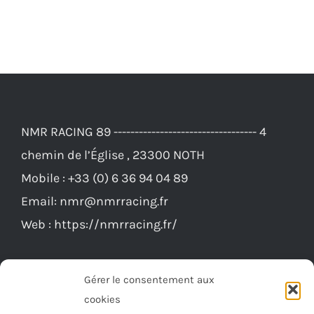
160,00€.
151,00€.
a
plusieurs
variations.
Les
options
NMR RACING 89 ---------------------------------- 4
peuvent
chemin de l’Église , 23300 NOTH
être
Mobile :
+33 (0) 6 36 94 04 89
choisies
Email:
nmr@nmrracing.fr
sur
Web :
https://nmrracing.fr/
la
page
du
Gérer le consentement aux
produit
cookies