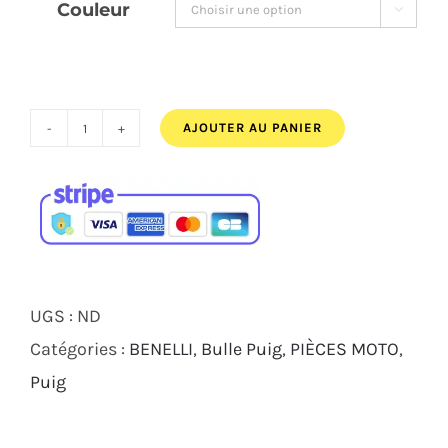
Couleur

118,00€.
109,00€.
AJOUTER AU PANIER
quantité
de
BULLE
PUIG
TOURING
BENELLI
UGS :
ND
TRK
Catégories :
BENELLI
,
Bulle Puig
,
PIÈCES MOTO
,
502
Puig
X
2016