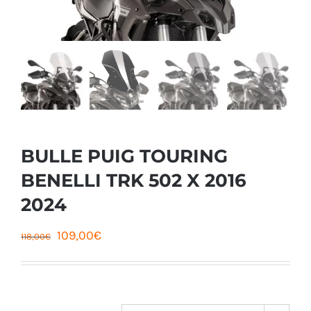
BULLE PUIG TOURING
BENELLI TRK 502 X 2016
2024
Le
Le
109,00
€
118,00
€
prix
prix
initial
actuel
était :
est :