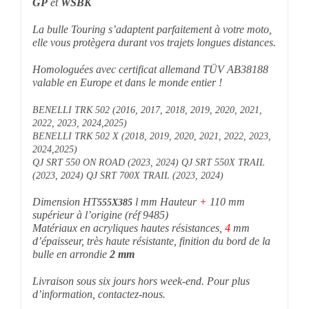
GP
et
WSBK
La bulle Touring
s’adaptent parfaitement à votre moto,
elle vous protègera durant vos trajets longues distances.
Homologuées avec certificat allemand TÜV AB38188
valable en Europe et dans le monde entier !
BENELLI TRK 502 (2016, 2017, 2018, 2019, 2020, 2021,
2022, 2023, 2024,2025)
BENELLI TRK 502 X (2018, 2019, 2020, 2021, 2022, 2023,
2024,2025)
QJ SRT 550 ON ROAD (2023, 2024) QJ SRT 550X TRAIL
(2023, 2024) QJ SRT 700X TRAIL (2023, 2024)
Dimension HT
l mm Hauteur
+
110 mm
555
X385
supérieur à l’origine (réf 9485)
Matériaux en acryliques hautes résistances,
4
mm
d’épaisseur, très
haute résistante, finition du bord de la
bulle en arrondie
2 mm
Livraison sous six jours hors week-end.
Pour plus
d’information, contactez-nous.