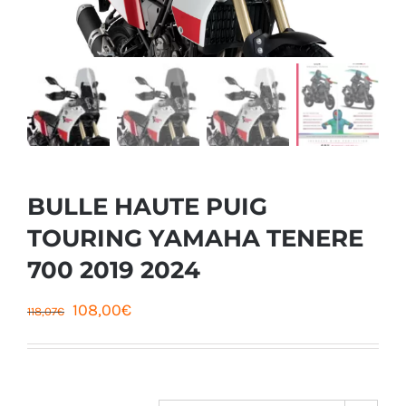
BULLE HAUTE PUIG
TOURING YAMAHA TENERE
700 2019 2024
Le
Le
108,00
€
118,07
€
prix
prix
initial
actuel
était :
est :