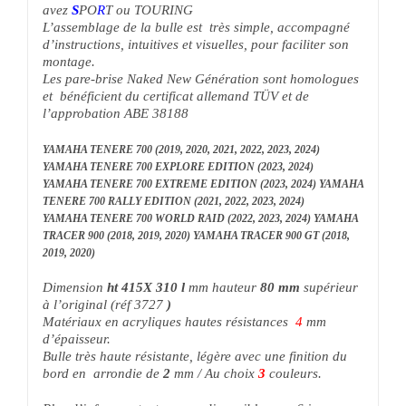
avez
S
PO
R
T ou TOURING
L’assemblage de la bulle est très simple, accompagné
d’instructions, intuitives et visuelles, pour faciliter son
montage.
Les pare-brise Naked New Génération sont homologues
et bénéficient du certificat allemand TÜV et de
l’approbation ABE 38188
YAMAHA TENERE 700 (2019, 2020, 2021, 2022, 2023, 2024)
YAMAHA TENERE 700 EXPLORE EDITION (2023, 2024)
YAMAHA TENERE 700 EXTREME EDITION (2023, 2024) YAMAHA
TENERE 700 RALLY EDITION (2021, 2022, 2023, 2024)
YAMAHA TENERE 700 WORLD RAID (2022, 2023, 2024) YAMAHA
TRACER 900 (2018, 2019, 2020) YAMAHA TRACER 900 GT (2018,
2019, 2020)
Dimension
ht 415
X 310
l
mm hauteur
80 mm
supérieur
à l’original (réf 3727
)
Matériaux en acryliques hautes résistances
4
mm
d’épaisseur.
Bulle très haute résistante, légère avec une finition du
bord en arrondie de
2
mm / A
u choix
3
couleurs.
Plus d’infos, contactez nous disponible sous 6 jours