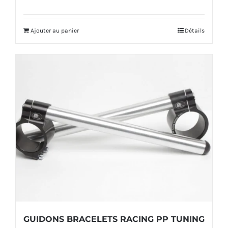
prix
prix
produit
initial
actuel
Ajouter au panier
Détails
était :
est :
592,00€.
569,00€.
GUIDONS BRACELETS RACING PP TUNING