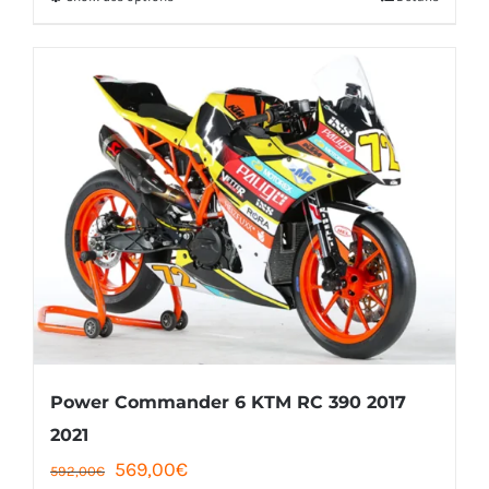
était :
est :
produit
112,00€.
103,00€.
a
plusieurs
variations.
Les
options
peuvent
être
choisies
sur
la
Power Commander 6 KTM RC 390 2017
page
2021
Le
Le
569,00
€
du
592,00
€