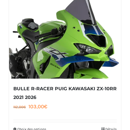
BULLE R-RACER PUIG KAWASAKI ZX-10RR
2021 2026
Le
Le
103,00
€
112,00
€
prix
prix
initial
actuel
Choix des options
Détails
Ce