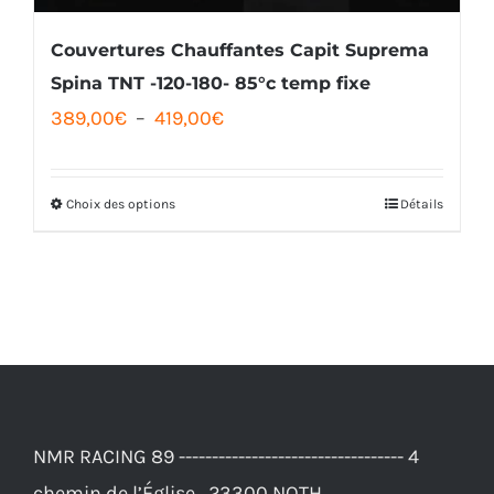
Couvertures Chauffantes Capit Suprema
Spina TNT -120-180- 85°c temp fixe
Plage
389,00
€
–
419,00
€
de
prix :
Choix des options
Détails
Ce
389,00€
produit
à
a
419,00€
plusieurs
variations.
Les
options
NMR RACING 89 ---------------------------------- 4
peuvent
chemin de l’Église , 23300 NOTH