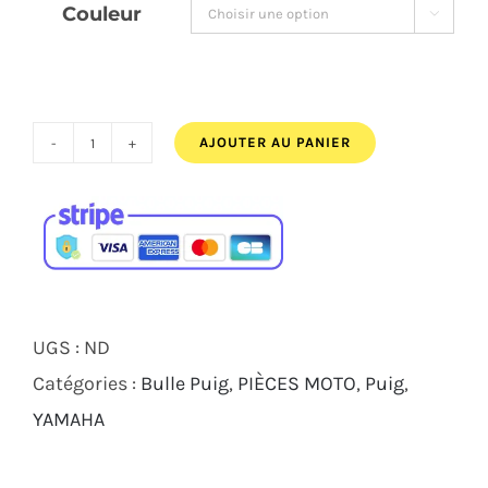
Couleur

118,07€.
108,00€.
AJOUTER AU PANIER
quantité
de
BULLE
HAUTE
PUIG
TOURING
UGS :
ND
YAMAHA
Catégories :
Bulle Puig
,
PIÈCES MOTO
,
Puig
,
TENERE
YAMAHA
700
2019