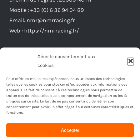
être
Mobile :
+33 (0) 6 36 94 04 89
choisies
Email:
nmr@nmrracing.fr
sur
Web :
https://nmrracing.fr/
la
page
du
Gérer le consentement aux
produit
cookies
Pour offrir les meilleures expériences, nous utilisons des technologies
telles que les cookies pour stocker et/ou accéder aux informations des
appareils. Le fait de consentir à ces technologies nous permettra de
traiter des données telles que le comportement de navigation ou les ID
uniques sur ce site. Le fait de ne pas consentir ou de retirer son
consentement peut avoir un effet négatif sur certaines caractéristiques et
fonctions.
Accepter
© Copyright 2023 -
2026 | Réalisé par
Ordimagnac
| Tout
droit reservé