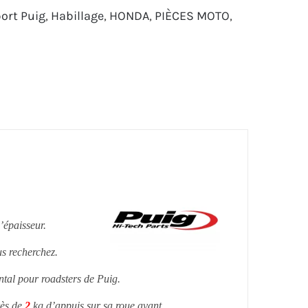
port Puig
,
Habillage
,
HONDA
,
PIÈCES MOTO
,
’épaisseur.
us recherchez.
ontal pour roadsters de Puig.
rès de
2
kg d’appuis sur sa roue avant.