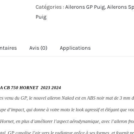
Catégories :
Ailerons GP Puig
,
Ailerons S
GP
Puig
FRONTAL
HONDA
CB750
ntaires
Avis (0)
Applications
HORNET
2023
2024
CB 750 HORNET 2023 2024
es venu du GP, le nouvel aileron Naked est en ABS noir mat de 3 mm
d
ype d’impact, qui donne à votre moto le look agressif et élégant que vo
re Hornet, en plus d’améliorer l’aspect aérodynamique, avec l’aileron fr
al GP canalise l’air vers le radiateur grâce à ses formes, et fournit p