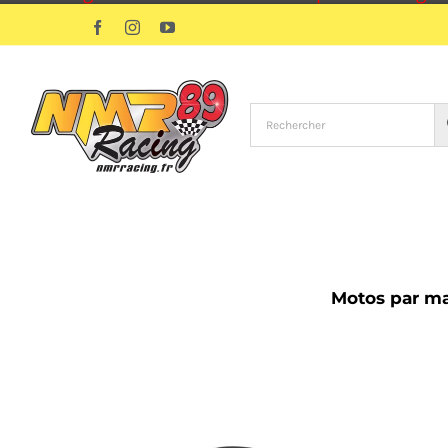
Passer
Facebook
Instagram
YouTube
au
contenu
Motos par m