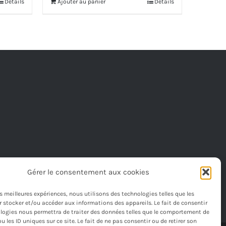
Détails
Ajouter au panier
Détails
était :
est :
590,00€.
555,00€.
Gérer le consentement aux cookies
les meilleures expériences, nous utilisons des technologies telles que les
 stocker et/ou accéder aux informations des appareils. Le fait de consentir
logies nous permettra de traiter des données telles que le comportement de
u les ID uniques sur ce site. Le fait de ne pas consentir ou de retirer son