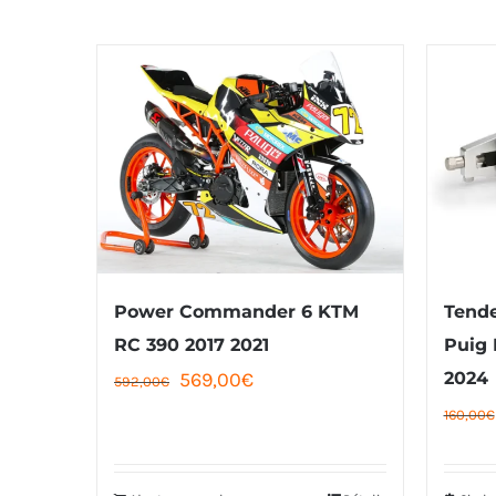
Power Commander 6 KTM
Tende
RC 390 2017 2021
Puig
Le
Le
569,00
€
2024
592,00
€
prix
prix
160,00
€
initial
actuel
était :
est :