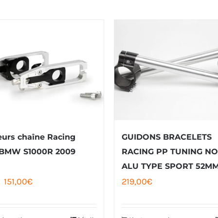
urs chaîne Racing
GUIDONS BRACELETS
 BMW S1000R 2009
RACING PP TUNING NO
ALU TYPE SPORT 52M
Le
Le
151,00
€
219,00
€
prix
prix
initial
actuel