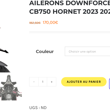
AILERONS DOWNFORCE
CB750 HORNET 2023 20
Le
Le
170,00
€
182,50
€
prix
prix
initial
actuel
était :
est :
Couleur
182,50€.
170,00€.
AJOUTER AU PANIER
quantité
de
AILERONS
UGS :
ND
DOWNFORCE