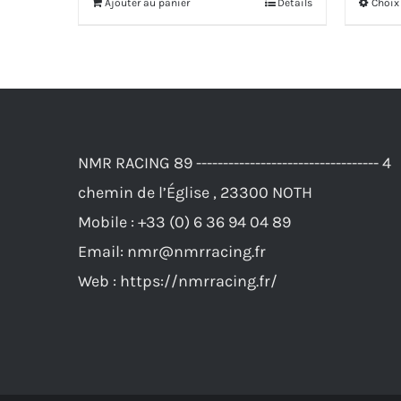
Ajouter au panier
Détails
Choix
592,00€.
569,00€.
NMR RACING 89 ---------------------------------- 4
chemin de l’Église , 23300 NOTH
Mobile :
+33 (0) 6 36 94 04 89
Email:
nmr@nmrracing.fr
Web :
https://nmrracing.fr/