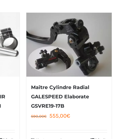
Maître Cylindre Radial
IR
GALESPEED Elaborate
M
GSVRE19-17B
Le
Le
555,00
€
590,00
€
prix
prix
initial
actuel