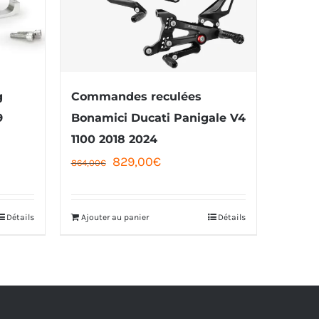
g
Commandes reculées
9
Bonamici Ducati Panigale V4
1100 2018 2024
Le
Le
829,00
€
864,00
€
prix
prix
initial
actuel
Détails
Ajouter au panier
Détails
était :
est :
864,00€.
829,00€.