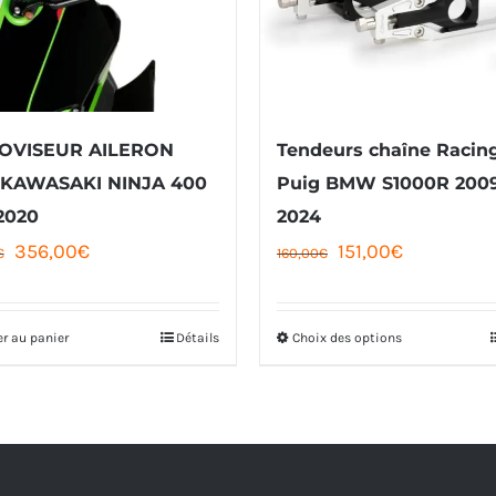
OVISEUR AILERON
Tendeurs chaîne Racin
 KAWASAKI NINJA 400
Puig BMW S1000R 200
2020
2024
Le
Le
Le
Le
356,00
€
151,00
€
€
160,00
€
prix
prix
prix
prix
initial
actuel
initial
actuel
er au panier
Détails
Choix des options
Ce
était :
est :
était :
est :
produit
382,00€.
356,00€.
160,00€.
151,00€.
a
plusieurs
variations.