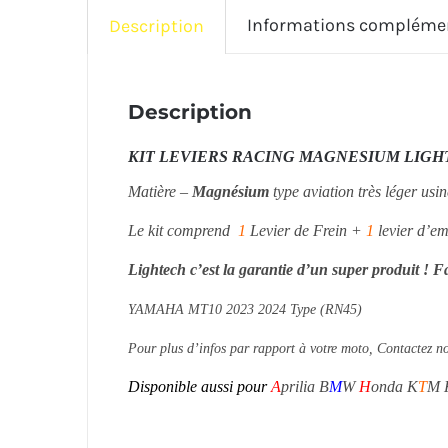
Informations compléme
Description
Description
KIT LEVIERS RACING MAGNESIUM LIGHT
Matière –
Magnésium
type aviation très léger usi
Le kit comprend
1
Levier de Frein +
1
levier d’em
Lightech c’est la garantie d’un super produit ! F
YAMAHA MT10 2023 2024 Type (RN45)
Pour plus d’infos par rapport à votre moto, Contactez n
Disponible aussi pour
A
prilia B
M
W
H
onda K
T
M 