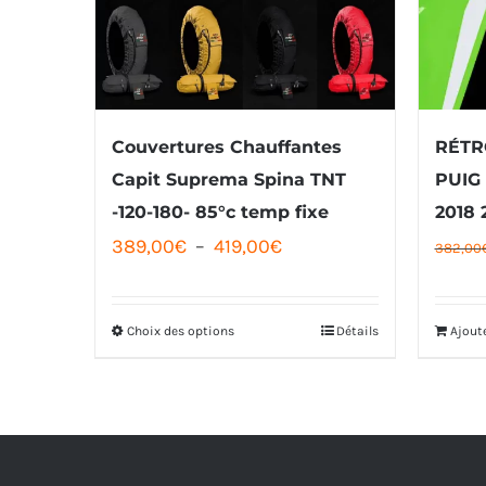
Couvertures Chauffantes
RÉTR
Capit Suprema Spina TNT
PUIG
-120-180- 85°c temp fixe
2018 
Plage
389,00
€
–
419,00
€
382,00
de
prix :
Choix des options
Détails
Ajout
Ce
389,00€
produit
à
a
419,00€
plusieurs
variations.