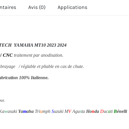
ntaires
Avis (0)
Applications
YAMAHA
MT10
2023
2024
ECH YAMAHA MT10 2023 2024
né
CNC
traitement par anodisation.
brayage / réglable et pliable en cas de chute.
abrication 100% Italienne.
ous.
Ka
w
asaki
Ya
m
aha
Tri
u
mph
S
uzuki M
V
Agu
s
ta
Ho
n
da
D
uc
a
ti
B
énelli