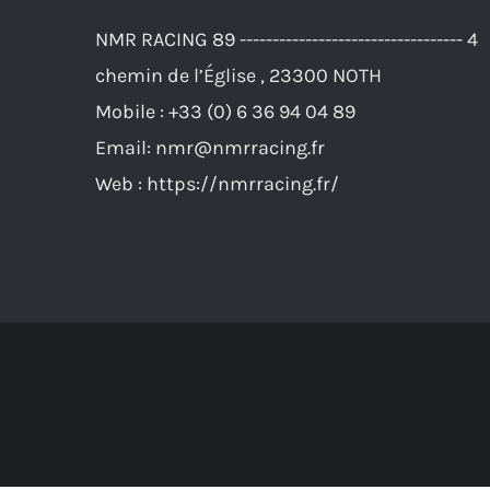
Les
NMR RACING 89 ---------------------------------- 4
options
chemin de l’Église , 23300 NOTH
peuvent
Mobile :
+33 (0) 6 36 94 04 89
être
Email:
nmr@nmrracing.fr
choisies
Web :
https://nmrracing.fr/
sur
la
page
du
produit