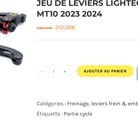
JEU DE LEVIERS LIGH
MT10 2023 2024
Le
Le
272,00
€
289,00
€
prix
prix
initial
actuel
était :
est :
289,00€.
272,00€.
AJOUTER AU PANIER
quantité
de
JEU
Catégories :
Freinage
,
leviers frein & em
DE
Étiquette :
Partie cycle
LEVIERS
LIGHTECH
MAGNESIUM