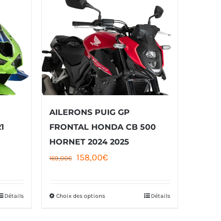
AILERONS PUIG GP
1
FRONTAL HONDA CB 500
HORNET 2024 2025
Le
Le
158,00
€
169,00
€
prix
prix
initial
actuel
Détails
Choix des options
Détails
Ce
était :
est :
produit
169,00€.
158,00€.