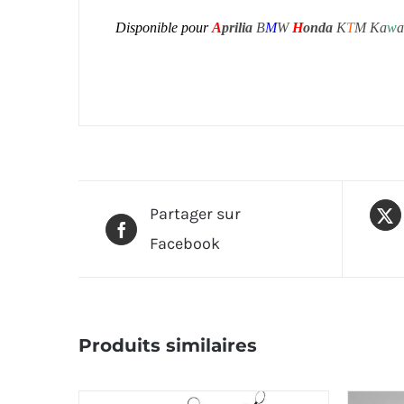
Disponible pour
A
prilia
B
M
W
H
onda
K
T
M Ka
w
a
Partager sur
Facebook
Produits similaires