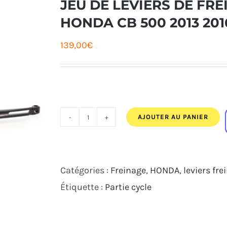
JEU DE LEVIERS DE FR
HONDA CB 500 2013 201
139,00
€
AJOUTER AU PANIER
quantité
de
JEU
Catégories :
Freinage
,
HONDA
,
leviers fr
DE
Étiquette :
Partie cycle
LEVIERS
DE
FREIN