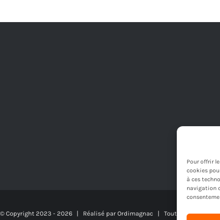
a
plusieurs
variations.
Les
options
peuvent
être
choisies
sur
la
Pour offrir 
page
cookies pour
à ces techno
du
navigation o
consentement
produit
© Copyright 2023 -
2026 | Réalisé par
Ordimagnac
| Tout droit reserv