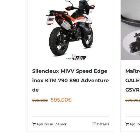
Silencieux MIVV Speed Edge
Maîtr
inox KTM 790 890 Adventure
GALE
de
GSVR
Le
Le
595,00
€
639,00
€
590,00
prix
prix
initial
actuel
Ajouter au panier
Détails
Ajout
était :
est :
639,00€.
595,00€.