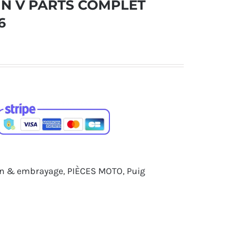
EIN V PARTS COMPLET
6
ein & embrayage
,
PIÈCES MOTO
,
Puig