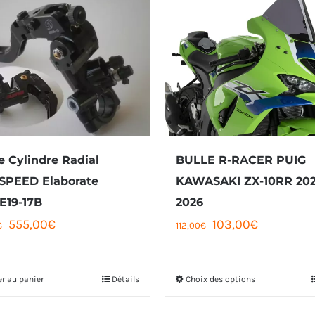
e Cylindre Radial
BULLE R-RACER PUIG
SPEED Elaborate
KAWASAKI ZX-10RR 202
E19-17B
2026
Le
Le
Le
Le
555,00
€
103,00
€
€
112,00
€
prix
prix
prix
prix
initial
actuel
initial
actuel
er au panier
Détails
Choix des options
Ce
était :
est :
était :
est :
produit
590,00€.
555,00€.
112,00€.
103,00€.