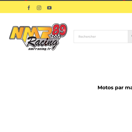
Passer
Facebook
Instagram
YouTube
au
contenu
Motos par m