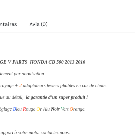
V
PARTS
ntaires
Avis (0)
COMPLET
HONDA
CB
500
E V PARTS HONDA CB 500 2013 2016
2013
itement par anodisation.
2016
brayage +
2
adaptateurs leviers pliables en cas de chute.
due au détail,
la garantie d’un super produit !
réglage
B
leu
R
ouge
O
r Alu
N
oir
V
ert
O
range.
)
apport à votre moto. contactez nous.