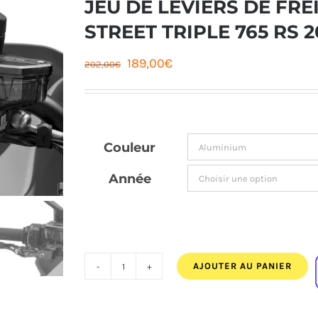
JEU DE LEVIERS DE FRE
STREET TRIPLE 765 RS 2
Le
Le
189,00
€
202,00
€
prix
prix
initial
actuel
était :
est :
Couleur
202,00€.
189,00€.
Année
AJOUTER AU PANIER
quantité
de