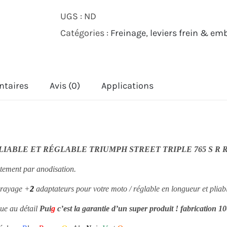
JEU
UGS :
ND
DE
Catégories :
Freinage
,
leviers frein & em
LEVIERS
DE
FREIN
ntaires
Avis (0)
Applications
4.0
PUIG
TRIUMPH
STREET
PLIABLE ET RÉGLABLE TRIUMPH STREET TRIPLE 765 S R RS
TRIPLE
itement par anodisation.
765
RS
brayage +
2
adaptateurs pour votre moto / réglable en longueur et pliabl
2018
ue au détail
P
ui
g
c’est la garantie d’un super produit ! fabrication 
2023