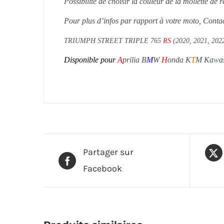
Possibilité de choisir la couleur de la mollette de 
Pour plus d’infos par rapport à votre moto, Conta
TRIUMPH STREET TRIPLE 765
RS
(2020, 2021, 20
Disponible pour
A
prilia B
M
W
H
onda K
T
M Ka
w
a
Partager sur
Facebook
Produits similaires