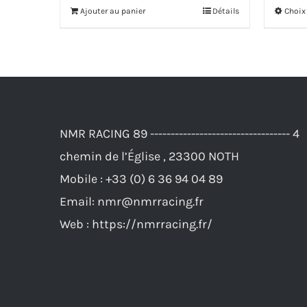
initial
actuel
Ajouter au panier
Détails
Choix
était :
est :
864,00€.
829,00€.
NMR RACING 89 ---------------------------------- 4
chemin de l’Église , 23300 NOTH
Mobile :
+33 (0) 6 36 94 04 89
Email:
nmr@nmrracing.fr
Web :
https://nmrracing.fr/