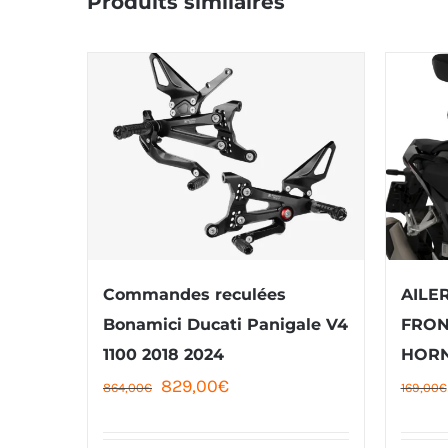
Commandes reculées
AILE
Bonamici Ducati Panigale V4
FRON
1100 2018 2024
HORN
Le
Le
829,00
€
864,00
€
169,00
€
prix
prix