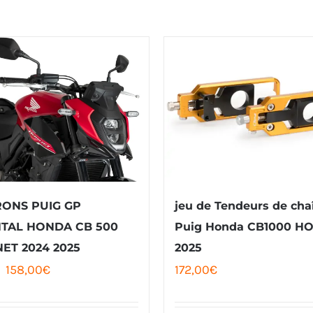
RONS PUIG GP
jeu de Tendeurs de cha
TAL HONDA CB 500
Puig Honda CB1000 H
ET 2024 2025
2025
Le
Le
158,00
€
172,00
€
prix
prix