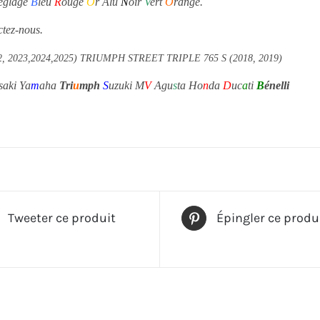
réglage
B
leu
R
ouge
O
r Alu
N
oir
V
ert
O
range.
ctez-nous.
22, 2023,2024,2025) TRIUMPH STREET TRIPLE 765 S (2018, 2019)
saki Ya
m
aha
Tri
u
mph
S
uzuki M
V
Agu
s
ta Ho
n
da
D
uc
a
ti
B
énelli
Tweeter ce produit
Épingler ce produ