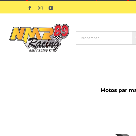
Passer
Facebook
Instagram
YouTube
au
contenu
Motos par m