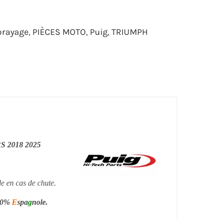
brayage
,
PIÈCES MOTO
,
Puig
,
TRIUMPH
 2018 2025
e en cas de chute.
100%
E
spa
g
nole.