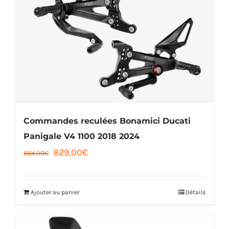
Commandes reculées Bonamici Ducati
Panigale V4 1100 2018 2024
Le
Le
829,00
€
864,00
€
prix
prix
initial
actuel
Ajouter au panier
Détails
était :
est :
864,00€.
829,00€.