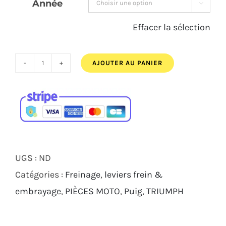
Année

Effacer la sélection
AJOUTER AU PANIER
quantité
de
JEU
DE
LEVIERS
DE
UGS :
ND
FREIN
Catégories :
Freinage
,
leviers frein &
4.0
embrayage
,
PIÈCES MOTO
,
Puig
,
TRIUMPH
PUIG
TRIUMPH