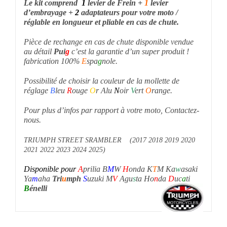
Le kit comprend
1
levier de Frein +
1
levier
d’embrayage +
2
adaptateurs pour votre moto /
réglable en longueur et pliable en cas de chute.
Pièce de rechange en cas de chute disponible vendue
au détail
P
ui
g
c’est la garantie d’un super produit !
fabrication 100%
E
spa
g
nole.
Possibilité de choisir la couleur de la mollette de
réglage
B
leu
R
ouge
O
r Alu
N
oir
V
ert
O
range.
Pour plus d’infos par rapport à votre moto, Contactez-
nous.
TRIUMPH STREET SRAMBLER (2017 2018 2019 2020
2021 2022 2023 2024 2025)
Disponible pour
A
prilia B
M
W
H
onda K
T
M Ka
w
asaki
Ya
m
aha
Tri
u
mph
S
uzuki M
V
Agu
s
ta Ho
n
da
D
uc
a
ti
B
énelli