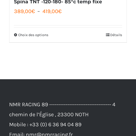
Spina TNT -120-180- 85°c temp fixe
Plage
389,00
€
–
419,00
€
de
prix :
Choix des options
Détails
Ce
389,00€
produit
à
a
419,00€
plusieurs
variations.
Les
options
NMR RACING 89 ---------------------------------- 4
peuvent
chemin de l’Église , 23300 NOTH
être
Mobile :
+33 (0) 6 36 94 04 89
choisies
Email:
nmr@nmrracing.fr