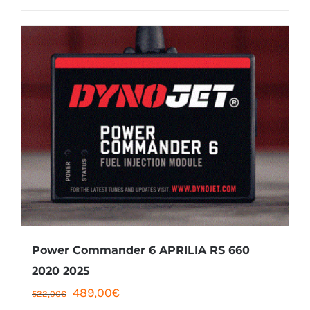
était :
est :
produit
169,00€.
158,00€.
a
plusieurs
variations.
Les
options
peuvent
être
choisies
sur
la
Power Commander 6 APRILIA RS 660
page
2020 2025
Le
Le
489,00
€
du
522,00
€