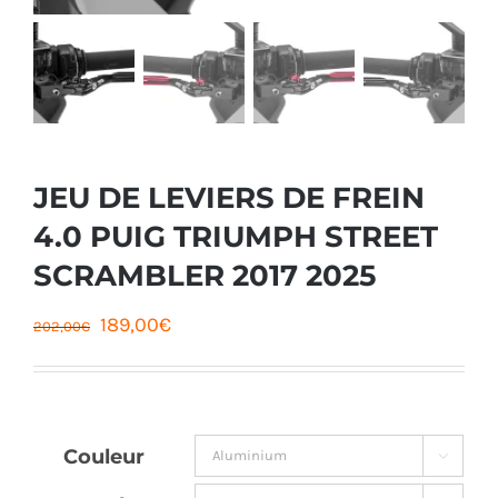
JEU DE LEVIERS DE FREIN
4.0 PUIG TRIUMPH STREET
SCRAMBLER 2017 2025
Le
Le
189,00
€
202,00
€
prix
prix
initial
actuel
était :
est :
Couleur

202,00€.
189,00€.