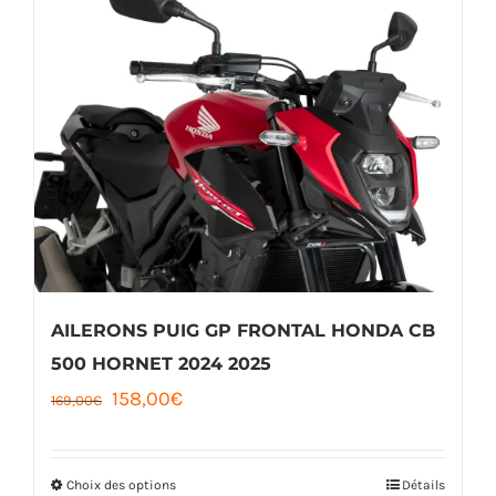
AILERONS PUIG GP FRONTAL HONDA CB
500 HORNET 2024 2025
Le
Le
158,00
€
169,00
€
prix
prix
initial
actuel
Choix des options
Détails
Ce