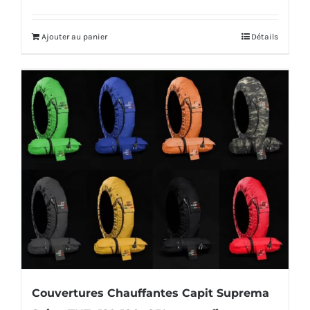
prix
prix
produit
initial
actuel
Ajouter au panier
Détails
était :
est :
522,00€.
489,00€.
Couvertures Chauffantes Capit Suprema