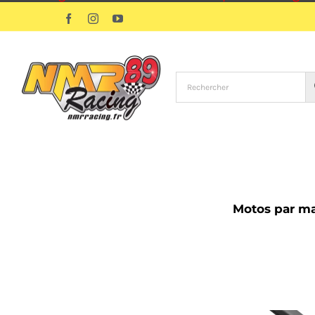
Passer
Facebook
Instagram
YouTube
au
contenu
Motos par m