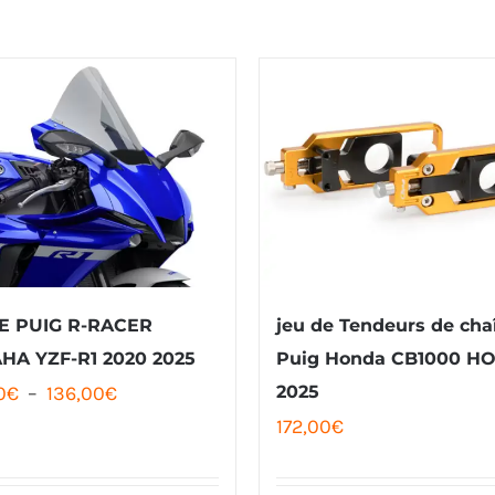
E PUIG R-RACER
jeu de Tendeurs de cha
HA YZF-R1 2020 2025
Puig Honda CB1000 H
Plage
0
€
–
136,00
€
2025
172,00
€
de
prix :