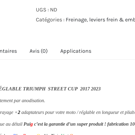
JEU
UGS :
ND
DE
Catégories :
Freinage
,
leviers frein & em
LEVIERS
DE
FREIN
ntaires
Avis (0)
Applications
4.0
PUIG
TRIUMPH
STREET
RÉGLABLE TRIUMPH STREET CUP 2017 2023
CUP
itement par anodisation.
2017
2023
brayage +
2
adaptateurs pour votre moto / réglable en longueur et pliabl
ue au détail
P
ui
g
c’est la garantie d’un super produit ! fabrication 