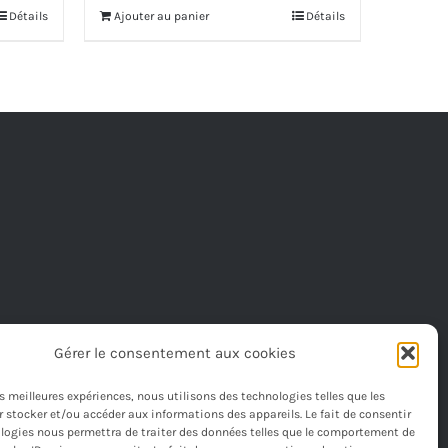
initial
actuel
Détails
Ajouter au panier
Détails
était :
est :
590,00€.
555,00€.
Gérer le consentement aux cookies
les meilleures expériences, nous utilisons des technologies telles que les
 stocker et/ou accéder aux informations des appareils. Le fait de consentir
logies nous permettra de traiter des données telles que le comportement de