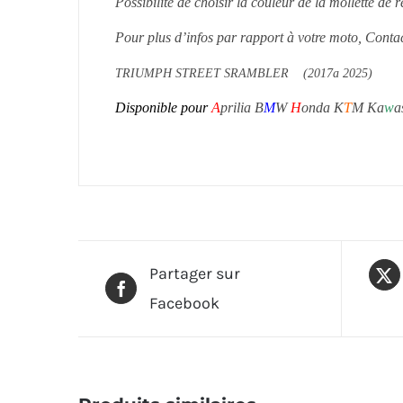
Possibilité de choisir la couleur de la mollette de 
Pour plus d’infos par rapport à votre moto, Conta
TRIUMPH STREET SRAMBLER (2017a 2025)
Disponible pour
A
prilia B
M
W
H
onda K
T
M Ka
w
a
Partager sur
Facebook
Produits similaires