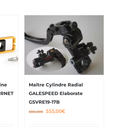
îne
Maître Cylindre Radial
ORNET
GALESPEED Elaborate
GSVRE19-17B
Le
Le
555,00
€
590,00
€
prix
prix