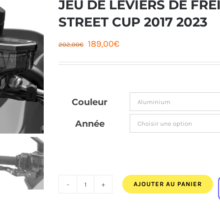
JEU DE LEVIERS DE FRE
STREET CUP 2017 2023
Le
Le
189,00
€
202,00
€
prix
prix
initial
actuel
était :
est :
Couleur
202,00€.
189,00€.
Année
AJOUTER AU PANIER
quantité
de