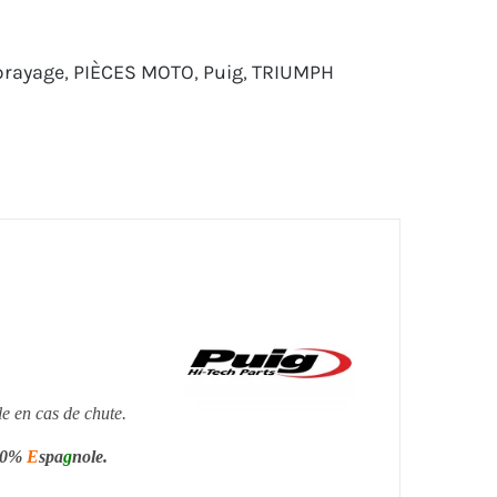
brayage
,
PIÈCES MOTO
,
Puig
,
TRIUMPH
e en cas de chute.
100%
E
spa
g
nole.