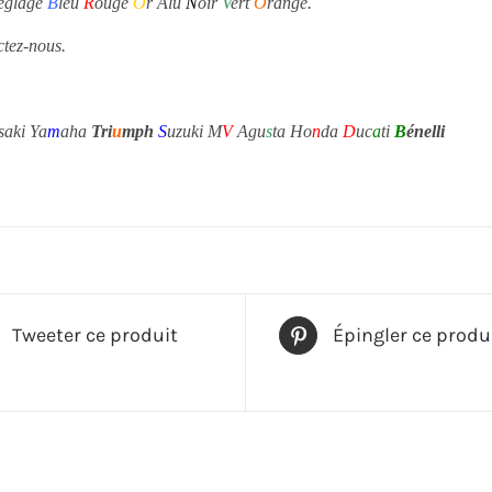
réglage
B
leu
R
ouge
O
r Alu
N
oir
V
ert
O
range.
ctez-nous.
saki Ya
m
aha
Tri
u
mph
S
uzuki M
V
Agu
s
ta Ho
n
da
D
uc
a
ti
B
énelli
Tweeter ce produit
Épingler ce produ