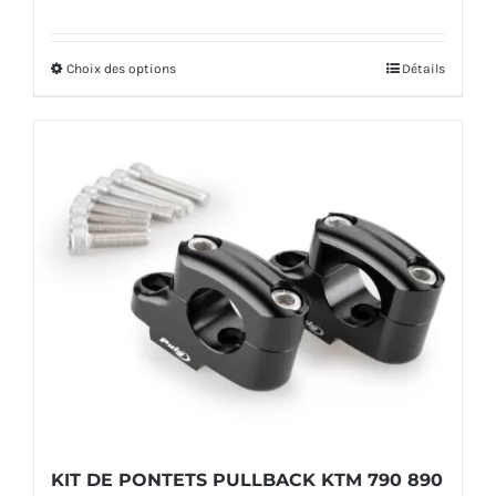
de
prix :
Choix des options
Détails
Ce
2
produit
169,00€
a
à
plusieurs
2
variations.
279,00€
Les
options
peuvent
être
choisies
sur
la
KIT DE PONTETS PULLBACK KTM 790 890