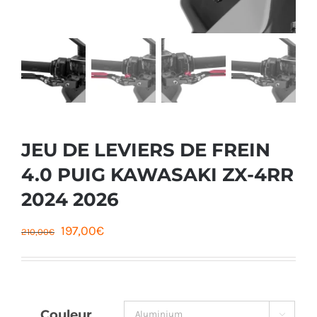
JEU DE LEVIERS DE FREIN
4.0 PUIG KAWASAKI ZX-4RR
2024 2026
Le
Le
197,00
€
210,00
€
prix
prix
initial
actuel
était :
est :
Couleur
