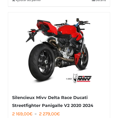
était :
est :
452,00€.
439,00€.
Silencieux Mivv Delta Race Ducati
Streetfighter Panigalle V2 2020 2024
Plage
2 169,00
€
–
2 279,00
€