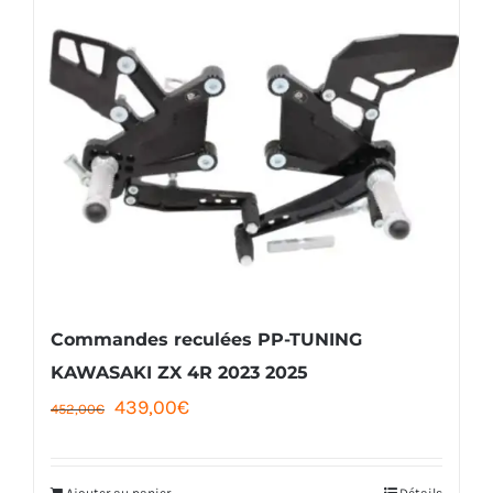
Commandes reculées PP-TUNING
KAWASAKI ZX 4R 2023 2025
Le
Le
439,00
€
452,00
€
prix
prix
initial
actuel
Ajouter au panier
Détails