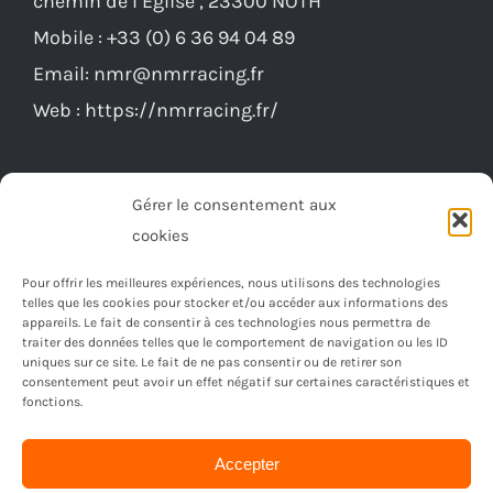
être
Mobile :
+33 (0) 6 36 94 04 89
choisies
Email:
nmr@nmrracing.fr
sur
Web :
https://nmrracing.fr/
la
page
du
Gérer le consentement aux
produit
cookies
Pour offrir les meilleures expériences, nous utilisons des technologies
telles que les cookies pour stocker et/ou accéder aux informations des
appareils. Le fait de consentir à ces technologies nous permettra de
traiter des données telles que le comportement de navigation ou les ID
uniques sur ce site. Le fait de ne pas consentir ou de retirer son
consentement peut avoir un effet négatif sur certaines caractéristiques et
fonctions.
Accepter
© Copyright 2023 -
2026 | Réalisé par
Ordimagnac
| Tout
droit reservé