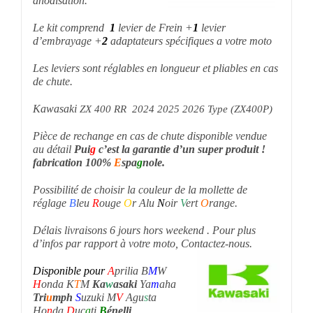
Le kit comprend
1
levier de Frein +
1
levier
d’embrayage +
2
adaptateurs spécifiques a votre moto
Les leviers sont réglables en longueur et pliables en cas
de chute.
Kawasaki
ZX 400 RR 2024 2025 2026 Type (ZX400P)
Pièce de rechange en cas de chute disponible vendue
au détail
P
ui
g
c’est la garantie d’un super produit !
fabrication 100%
E
spa
g
nole.
Possibilité de choisir la couleur de la mollette de
réglage
B
leu
R
ouge
O
r Alu
N
oir
V
ert
O
range.
Délais livraisons 6 jours hors weekend . Pour plus
d’infos par rapport à votre moto, Contactez-nous.
Disponible pour
A
prilia B
M
W
H
onda K
T
M
Ka
w
asaki
Ya
m
aha
Tri
u
mph
S
uzuki M
V
Agu
s
ta
Ho
n
da
D
uc
a
ti
B
énelli