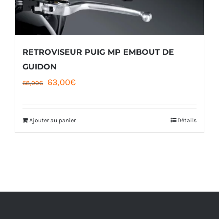
RETROVISEUR PUIG MP EMBOUT DE
GUIDON
Le
Le
63,00
€
68,00
€
prix
prix
initial
actuel
Ajouter au panier
Détails
était :
est :
68,00€.
63,00€.