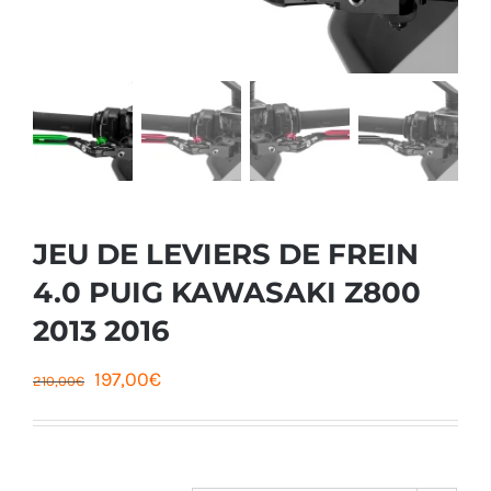
JEU DE LEVIERS DE FREIN
4.0 PUIG KAWASAKI Z800
2013 2016
Le
Le
197,00
€
210,00
€
prix
prix
initial
actuel
était :
est :