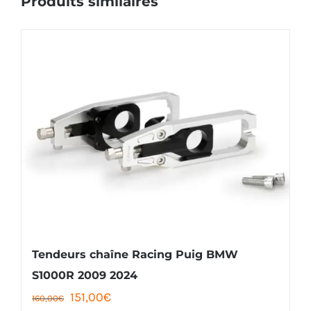
Tendeurs chaîne Racing Puig BMW
S1000R 2009 2024
Le
Le
151,00
€
160,00
€