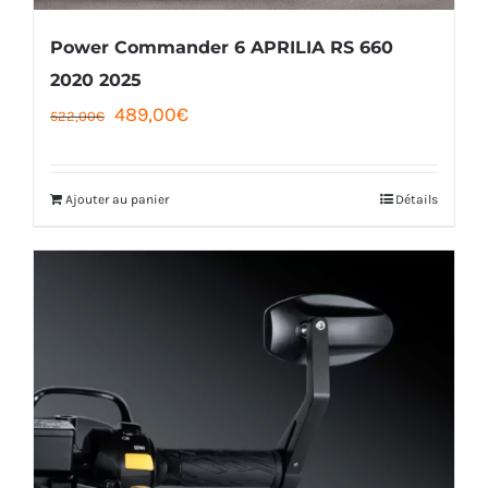
Power Commander 6 APRILIA RS 660
2020 2025
Le
Le
489,00
€
522,00
€
prix
prix
initial
actuel
Ajouter au panier
Détails
était :
est :
522,00€.
489,00€.