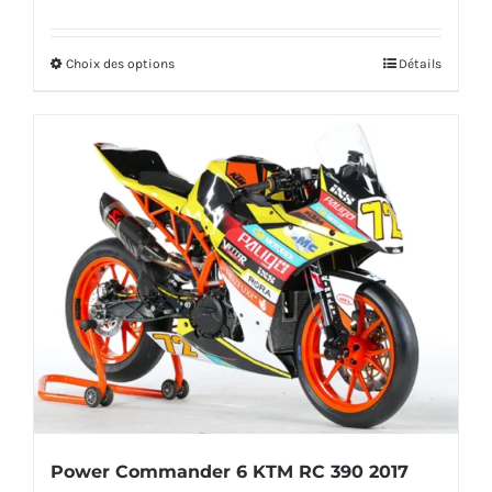
prix
prix
initial
actuel
Choix des options
Détails
Ce
était :
est :
produit
160,00€.
151,00€.
a
plusieurs
variations.
Les
options
peuvent
être
choisies
sur
la
Power Commander 6 KTM RC 390 2017