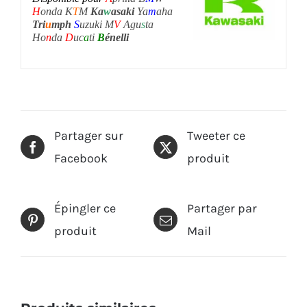
H
onda K
T
M
Ka
w
asaki
Ya
m
aha
Tri
u
mph
S
uzuki M
V
Agu
s
ta
Ho
n
da
D
uc
a
ti
B
énelli
Partager sur
Tweeter ce
Facebook
produit
Épingler ce
Partager par
produit
Mail
Produits similaires