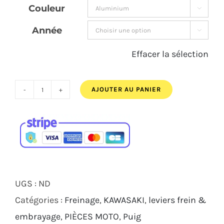
Couleur

210,00€.
197,00€.
Année

Effacer la sélection
AJOUTER AU PANIER
quantité
de
JEU
DE
LEVIERS
DE
UGS :
ND
FREIN
Catégories :
Freinage
,
KAWASAKI
,
leviers frein &
4.0
embrayage
,
PIÈCES MOTO
,
Puig