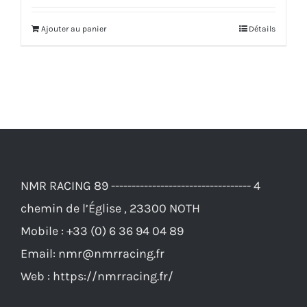
initial
actuel
Ajouter au panier
Détails
était :
est :
68,00€.
63,00€.
NMR RACING 89 ---------------------------------- 4
chemin de l’Église , 23300 NOTH
Mobile :
+33 (0) 6 36 94 04 89
Email:
nmr@nmrracing.fr
Web :
https://nmrracing.fr/