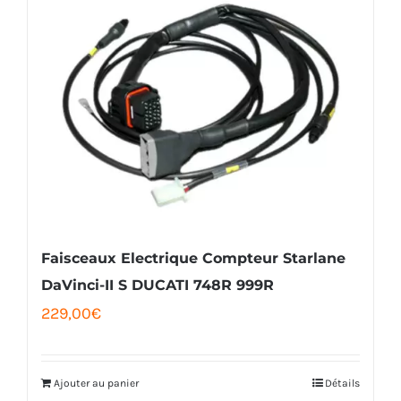
plusieurs
variations.
Les
options
peuvent
être
choisies
sur
la
Faisceaux Electrique Compteur Starlane
page
DaVinci-II S DUCATI 748R 999R
229,00
€
du
produit
Ajouter au panier
Détails