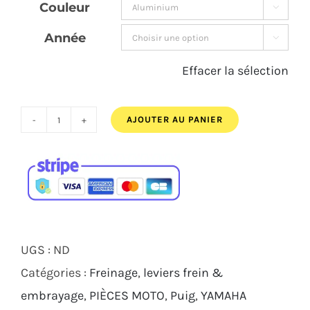
Couleur

Année

Effacer la sélection
AJOUTER AU PANIER
quantité
de
JEU
DE
LEVIERS
DE
UGS :
ND
FREIN
Catégories :
Freinage
,
leviers frein &
3.0
embrayage
,
PIÈCES MOTO
,
Puig
,
YAMAHA