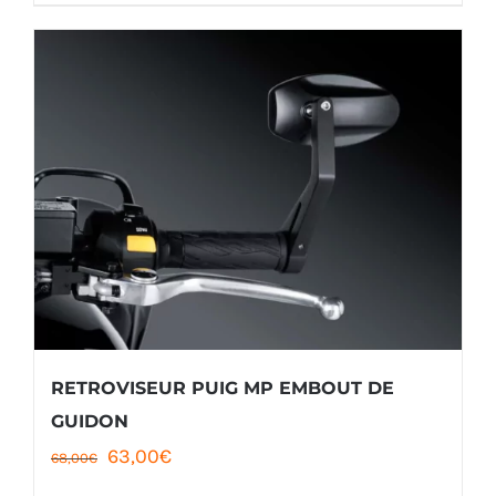
RETROVISEUR PUIG MP EMBOUT DE
GUIDON
Le
Le
63,00
€
68,00
€
prix
prix