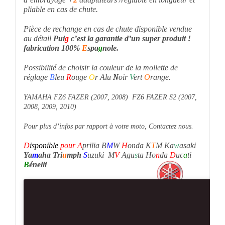
pliable en cas de chute.
Pièce de rechange en cas de chute disponible vendue
au détail
Pui
g
c’est la garantie d’un super produit !
fabrication 100%
E
spa
g
nole.
Possibilité de choisir la couleur de la mollette de
réglage
B
leu
R
ouge
O
r Alu
N
oir
V
ert
O
range.
YAMAHA FZ6 FAZER (2007, 2008) FZ6 FAZER S2 (2007,
2008, 2009, 2010)
Pour plus d’infos par rapport à votre moto, Contactez nous.
D
isponible
pour
A
prilia B
M
W
H
onda K
T
M Ka
w
asaki
Ya
m
aha Tri
u
mph
S
uzuki M
V
Agu
s
ta Ho
n
da
D
uc
a
ti
B
énelli