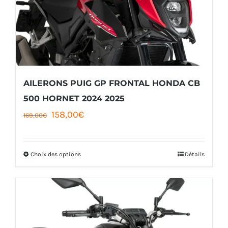
AILERONS PUIG GP FRONTAL HONDA CB
500 HORNET 2024 2025
Le
Le
158,00
€
169,00
€
prix
prix
initial
actuel
Choix des options
Détails
Ce
était :
est :
produit
169,00€.
158,00€.
a
plusieurs
variations.