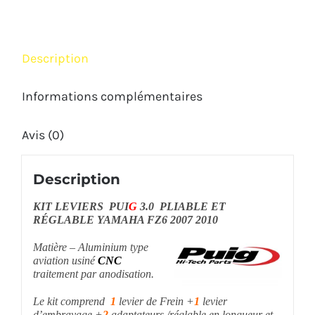
PUIG
YAMAHA
FZ6
Description
2007
2010
Informations complémentaires
Avis (0)
Description
KIT LEVIERS PUI
G
3.0 PLIABLE ET
RÉGLABLE YAMAHA FZ6 2007 2010
Matière – Aluminium type
aviation usiné
CNC
traitement par anodisation.
Le kit comprend
1
levier de Frein +
1
levier
d’embrayage +
2
adaptateurs /réglable en longueur et