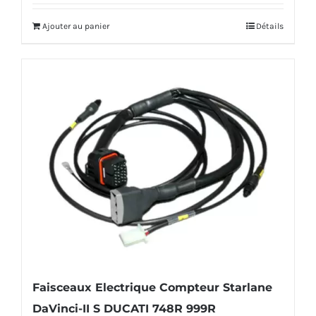
initial
actuel
Ajouter au panier
Détails
était :
est :
2
1
028,00€.
828,00€.
Faisceaux Electrique Compteur Starlane
DaVinci-II S DUCATI 748R 999R