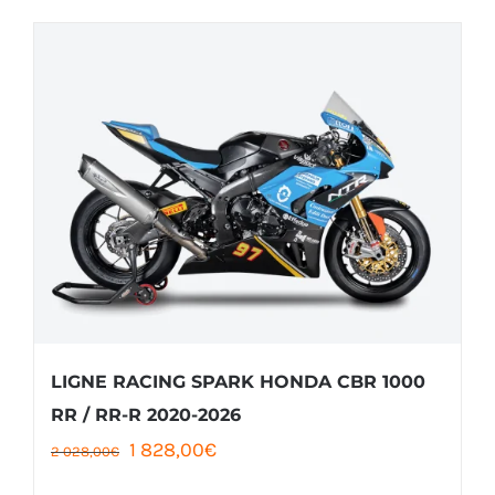
68,00€.
63,00€.
LIGNE RACING SPARK HONDA CBR 1000
RR / RR-R 2020-2026
Le
Le
1 828,00
€
2 028,00
€
prix
prix