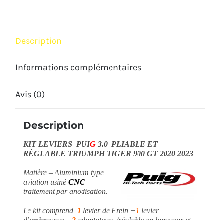
PUIG
TRIUMPH
TIGER
Description
900
GT
Informations complémentaires
2020
Avis (0)
2023
Description
KIT LEVIERS PUI
G
3.0 PLIABLE ET
RÉGLABLE TRIUMPH TIGER 900 GT 2020 2023
Matière – Aluminium type
aviation usiné
CNC
traitement par anodisation.
Le kit comprend
1
levier de Frein +
1
levier
d’embrayage +
2
adaptateurs /réglable en longueur et