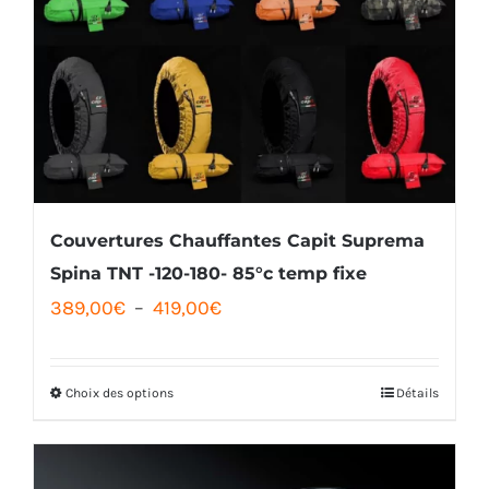
Couvertures Chauffantes Capit Suprema
Spina TNT -120-180- 85°c temp fixe
Plage
389,00
€
–
419,00
€
de
prix :
Choix des options
Détails
Ce
389,00€
produit
à
a
419,00€