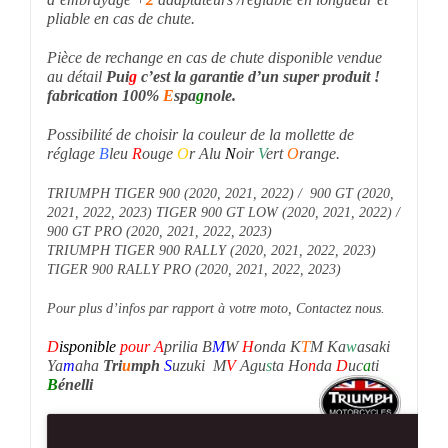
pliable en cas de chute.
Pièce de rechange en cas de chute disponible vendue
au détail
P
ui
g
c’est la garantie d’un super produit !
fabrication 100%
E
spa
g
nole.
Possibilité de choisir la couleur de la mollette de
réglage
B
leu
R
ouge
O
r Alu
N
oir
V
ert
O
range.
TRIUMPH TIGER 900 (2020, 2021, 2022) / 900 GT (2020,
2021, 2022, 2023) TIGER 900 GT LOW (2020, 2021, 2022) /
900 GT PRO (2020, 2021, 2022, 2023)
TRIUMPH TIGER 900 RALLY (2020, 2021, 2022, 2023)
TIGER 900 RALLY PRO (2020, 2021, 2022, 2023)
Pour plus d’infos par rapport à votre moto, Contactez nous.
D
isponible
pour
A
prilia B
M
W
H
onda K
T
M Ka
w
asaki
Ya
m
aha
Tri
u
mph
S
uzuki M
V
Agu
s
ta Ho
n
da
D
uc
a
ti
B
énelli