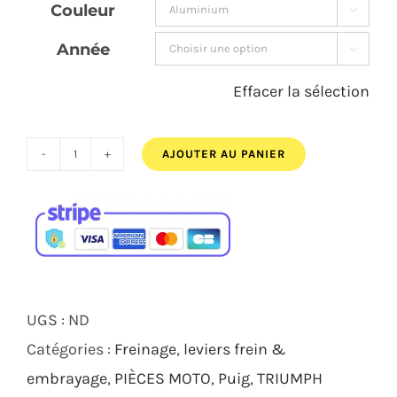
Couleur

Année

Effacer la sélection
AJOUTER AU PANIER
quantité
de
JEU
DE
LEVIERS
DE
UGS :
ND
FREIN
Catégories :
Freinage
,
leviers frein &
3.0
embrayage
,
PIÈCES MOTO
,
Puig
,
TRIUMPH