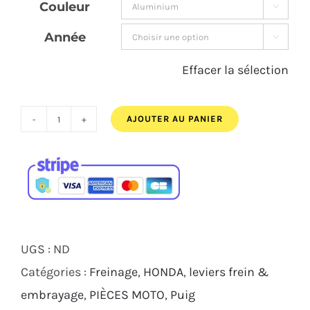
Couleur

196,00€.
183,00€.
Année

Effacer la sélection
AJOUTER AU PANIER
quantité
de
JEU
DE
LEVIERS
DE
UGS :
ND
FREIN
Catégories :
Freinage
,
HONDA
,
leviers frein &
3.0
embrayage
,
PIÈCES MOTO
,
Puig