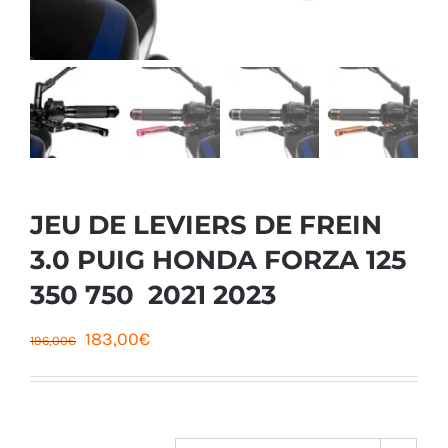
JEU DE LEVIERS DE FREIN
3.0 PUIG HONDA FORZA 125
350 750 2021 2023
Le
Le
183,00
€
196,00
€
prix
prix
initial
actuel
était :
est :