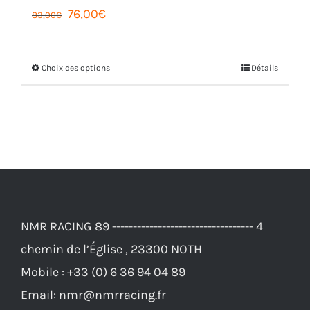
Le
Le
76,00
€
83,00
€
prix
prix
initial
actuel
Choix des options
Détails
Ce
était :
est :
produit
83,00€.
76,00€.
a
plusieurs
variations.
Les
options
NMR RACING 89 ---------------------------------- 4
peuvent
chemin de l’Église , 23300 NOTH
être
Mobile :
+33 (0) 6 36 94 04 89
choisies
Email:
nmr@nmrracing.fr
sur