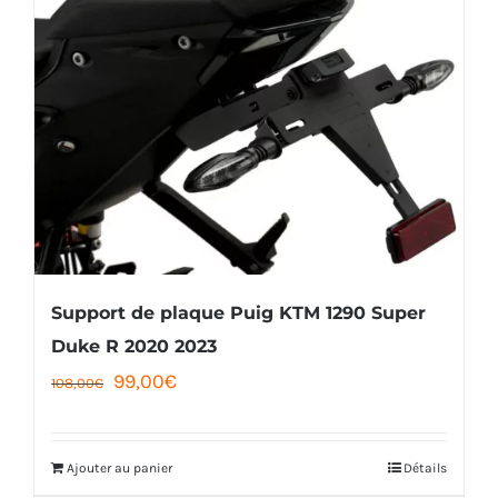
Support de plaque Puig KTM 1290 Super
Duke R 2020 2023
Le
Le
99,00
€
108,00
€
prix
prix
initial
actuel
Ajouter au panier
Détails
était :
est :