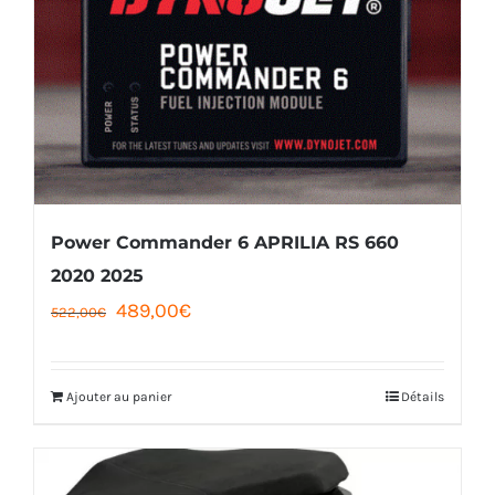
Power Commander 6 APRILIA RS 660
2020 2025
Le
Le
489,00
€
522,00
€
prix
prix
initial
actuel
Ajouter au panier
Détails
était :
est :
522,00€.
489,00€.