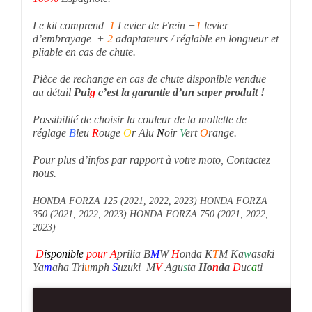
L
e kit comprend
1
Levier de Frein +
1
levier
d’embrayage +
2
adaptateurs / réglable en longueur et
pliable en cas de chute.
Pièce de rechange en cas de chute disponible vendue
au détail
P
ui
g
c’est la garantie d’un super produit !
Possibilité de choisir la couleur de la mollette de
réglage
B
leu
R
ouge
O
r Alu
N
oir
V
ert
O
range.
Pour plus d’infos par rapport à votre moto, Contactez
nous.
HONDA FORZA 125 (2021, 2022, 2023) HONDA FORZA
350 (2021, 2022, 2023) HONDA FORZA 750 (2021, 2022,
2023)
D
isponible
pour
A
prilia B
M
W
H
onda K
T
M Ka
w
asaki
Ya
m
aha Tri
u
mph
S
uzuki M
V
Agu
s
ta
Ho
n
da
D
uc
a
ti