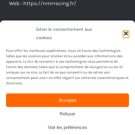
Web :
https://nmrracing.fr/
la
page
du
Gérer le consentement aux
produit
cookies
Pour offrir les meilleures expériences, nous utilisons des technologies
telles que les cookies pour stocker et/ou accéder aux informations des
appareils. Le fait de consentir à ces technologies nous permettra de
traiter des données telles que le comportement de navigation ou les ID
uniques sur ce site. Le fait de ne pas consentir ou de retirer son
consentement peut avoir un effet négatif sur certaines caractéristiques et
fonctions.
Accepter
© Copyright 2023 -
2026 | Réalisé par
Ordimagnac
| Tout
droit reservé
Refuser
Voir les préférences