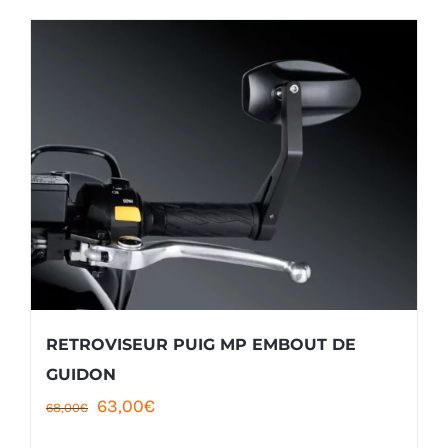
108,00€.
99,00€.
RETROVISEUR PUIG MP EMBOUT DE
GUIDON
Le
Le
63,00
€
68,00
€
prix
prix