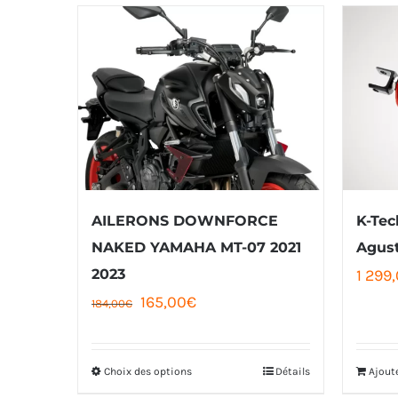
AILERONS DOWNFORCE
K-Tec
NAKED YAMAHA MT-07 2021
Agust
2023
1 299
Le
Le
165,00
€
184,00
€
prix
prix
initial
actuel
Choix des options
Détails
Ajout
Ce
était :
est :