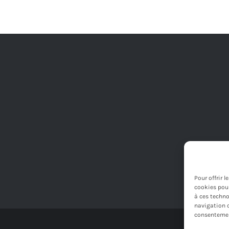
452,00€.
439,00€.
Pour offrir 
cookies pour
à ces techno
navigation o
consentement