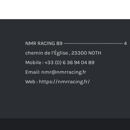
produit
184,00€.
165,00€.
a
plusieurs
variations.
Les
NMR RACING 89 ---------------------------------- 4
options
chemin de l’Église , 23300 NOTH
peuvent
Mobile :
+33 (0) 6 36 94 04 89
être
Email:
nmr@nmrracing.fr
choisies
Web :
https://nmrracing.fr/
sur
la
page
du
produit