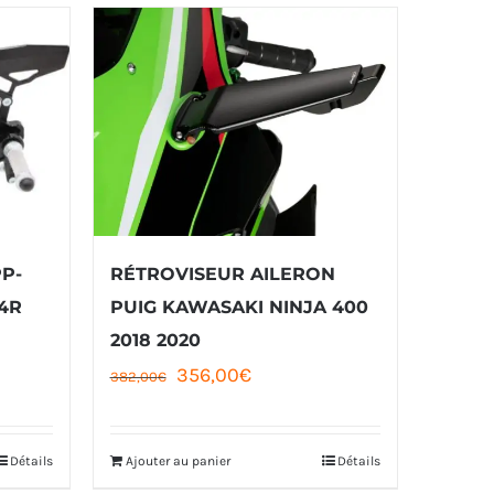
PP-
RÉTROVISEUR AILERON
4R
PUIG KAWASAKI NINJA 400
2018 2020
Le
Le
356,00
€
382,00
€
prix
prix
initial
actuel
Détails
Ajouter au panier
Détails
était :
est :