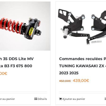
h 35 DDS Lite MV
Commandes reculées 
a B3 F3 675 800
TUNING KAWASAKI ZX 
,00
€
2023 2025
Le
Le
439,00
€
452,00
€
prix
prix
initial
actuel
er au panier
Détails
Ajouter au panier
était :
est :