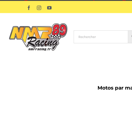
Passer
Facebook
Instagram
YouTube
au
contenu
Motos par m