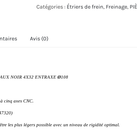
Catégories :
Étriers de frein
,
Freinage
,
PI
ETRIERS
484
CAFE
ntaires
Avis (0)
RACER
CNC
RADIAUX
NOIR
IAUX NOIR 4X32 ENTRAXE
Ø
108
4X32
ENTRAXE
Ø108
 à cinq axes CNC.
47320)
re les plus légers possible avec un niveau de rigidité optimal.