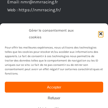
Email:
nmr@nmrracing.fr
sur
Web :
https://nmrracing.fr/
la
page
du
Gérer le consentement aux
produit
cookies
Pour offrir les meilleures expériences, nous utilisons des technologies
telles que les cookies pour stocker et/ou accéder aux informations des
appareils. Le fait de consentir à ces technologies nous permettra de
traiter des données telles que le comportement de navigation ou les ID
uniques sur ce site. Le fait de ne pas consentir ou de retirer son
consentement peut avoir un effet négatif sur certaines caractéristiques et
fonctions.
Accepter
© Copyright 2023 -
2026 | Réalisé par
Ordimagnac
| Tout
droit reservé
Refuser