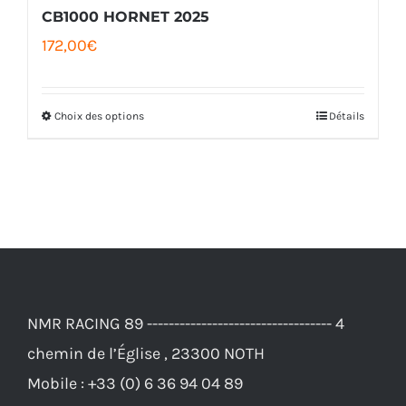
CB1000 HORNET 2025
172,00
€
Choix des options
Détails
Ce
produit
a
plusieurs
variations.
Les
options
NMR RACING 89 ---------------------------------- 4
peuvent
chemin de l’Église , 23300 NOTH
être
Mobile :
+33 (0) 6 36 94 04 89
choisies