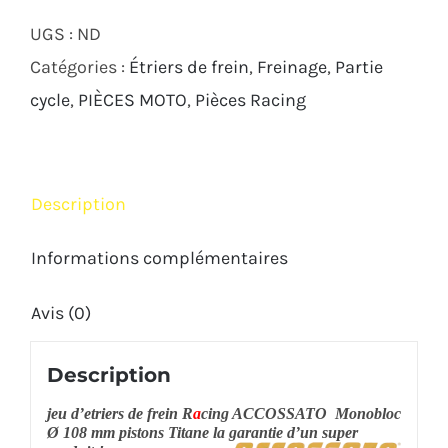
ACCOSSATO
UGS :
ND
USINES
Catégories :
Étriers de frein
,
Freinage
,
Partie
MASSE
cycle
,
PIÈCES MOTO
,
Pièces Racing
CNC
Monobloc
Racing
Description
Titane
Ø108
Informations complémentaires
Avis (0)
Description
jeu d’etriers de frein R
a
cing ACCO
SSATO Monobloc
Ø 108 mm pistons Titane la garantie d’un super