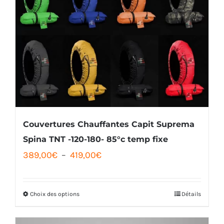
Couvertures Chauffantes Capit Suprema
Spina TNT -120-180- 85°c temp fixe
Plage
389,00
€
–
419,00
€
de
prix :
Choix des options
Détails
Ce
389,00€
produit
à