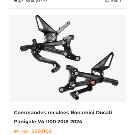
était :
est :
590,00€.
555,00€.
Commandes reculées Bonamici Ducati
Panigale V4 1100 2018 2024
Le
Le
829,00
€
864,00
€