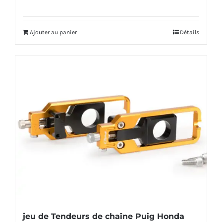
prix
prix
initial
actuel
Ajouter au panier
Détails
était :
est :
864,00€.
829,00€.
jeu de Tendeurs de chaîne Puig Honda