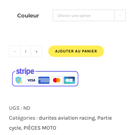
était :
est :
Couleur

239,00€.
219,00€.
AJOUTER AU PANIER
quantité
de
Raccord
Rapide
flexible
de
UGS :
ND
frein
Catégories :
durites aviation racing
,
Partie
Titane
cycle
,
PIÈCES MOTO
ACCOSSATO