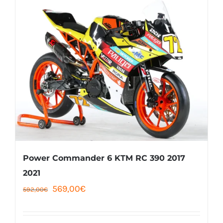
Power Commander 6 KTM RC 390 2017
2021
Le
Le
569,00
€
592,00
€
prix
prix
initial
actuel