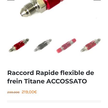
Raccord Rapide flexible de
frein Titane ACCOSSATO
Le
Le
219,00
€
239,00
€
prix
prix
initial
actuel