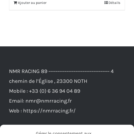
Ajouter au panier
Détails
était :
est :
592,00€.
569,00€.
NMR RACING 89 ---------------------------------- 4
chemin de l’Église , 23300 NOTH
Mobile :
+33 (0) 6 36 94 04 89
Email:
nmr@nmrracing.fr
Web :
https://nmrracing.fr/
Gérer le consentement aux