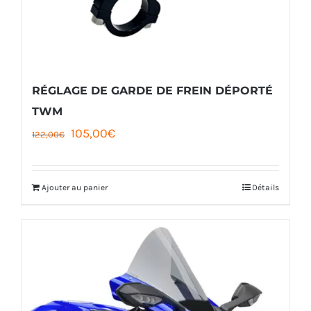
RÉGLAGE DE GARDE DE FREIN DÉPORTÉ
TWM
Le
Le
105,00
€
122,00
€
prix
prix
initial
actuel
Ajouter au panier
Détails
était :
est :
122,00€.
105,00€.