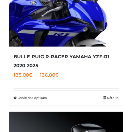
BULLE PUIG R-RACER YAMAHA YZF-R1
2020 2025
Plage
135,00
€
–
136,00
€
de
prix :
Choix des options
Détails
Ce
135,00€
produit
à
a
136,00€
plusieurs