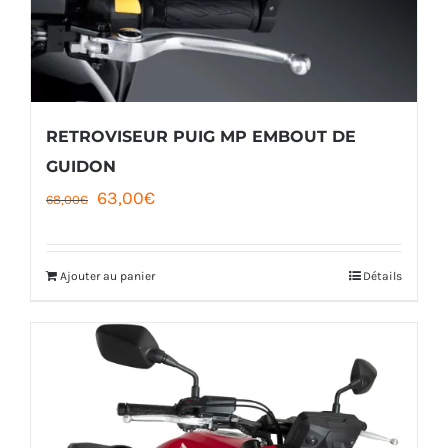
être
choisies
sur
la
RETROVISEUR PUIG MP EMBOUT DE
page
GUIDON
Le
Le
63,00
€
du
68,00
€
prix
prix
produit
initial
actuel
Ajouter au panier
Détails
était :
est :
68,00€.
63,00€.