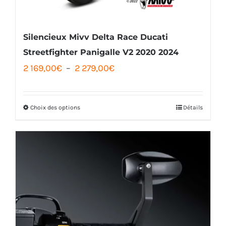
Silencieux Mivv Delta Race Ducati
Streetfighter Panigalle V2 2020 2024
Plage
2 169,00
€
–
2 279,00
€
de
prix :
Choix des options
Détails
Ce
2
produit
169,00€
a
à
plusieurs
2
variations.
279,00€
Les
options
peuvent