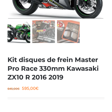
Kit disques de frein Master
Pro Race 330mm Kawasaki
ZX10 R 2016 2019
Le
Le
595,00
€
645,00
€
prix
prix
initial
actuel
était :
est :