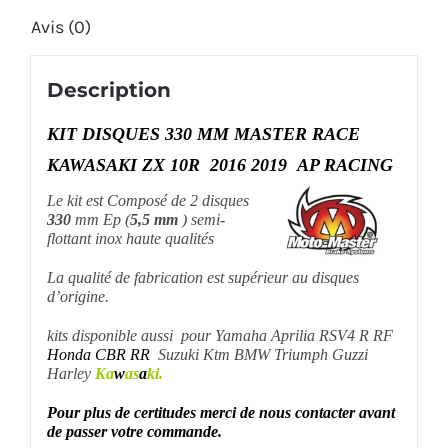
Avis (0)
2016
2019
Description
KIT DISQUES 330 MM MASTER RACE
KAWASAKI ZX 10R 2016 2019
AP RACING
Le kit est Composé de 2 disques
330
mm Ep (
5,5 mm
) semi-
flottant inox haute qualités
La qualité de fabrication est supérieur au disques
d’origine.
kits disponible aussi pour Yamaha Aprilia RSV4 R RF
Honda CBR RR
Suzuki Ktm BMW Triumph Guzzi
Harley
Ka
w
as
a
ki.
Pour plus de certitudes merci de nous contacter avant
de passer votre commande.