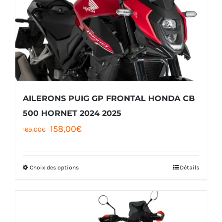
AILERONS PUIG GP FRONTAL HONDA CB
500 HORNET 2024 2025
Le
Le
158,00
€
169,00
€
prix
prix
initial
actuel
Choix des options
Détails
Ce
était :
est :
produit
169,00€.
158,00€.
a
plusieurs