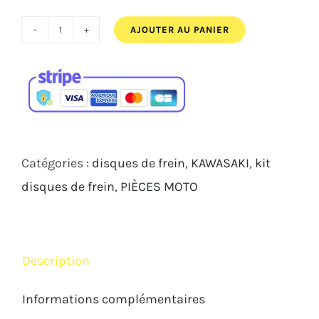
645,00€.
595,00€.
AJOUTER AU PANIER
quantité
de
Kit
disques
de
frein
Catégories :
disques de frein
,
KAWASAKI
,
kit
Master
disques de frein
,
PIÈCES MOTO
Pro
Race
330mm
Description
Kawasaki
ZX10
Informations complémentaires
R