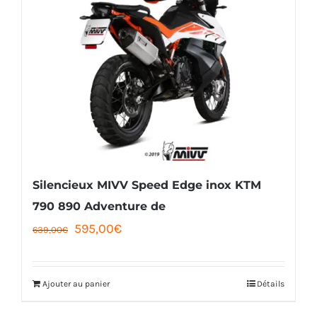
variations.
Les
options
peuvent
être
choisies
sur
la
Silencieux MIVV Speed Edge inox KTM
page
790 890 Adventure de
Le
Le
595,00
€
du
639,00
€
prix
prix
produit
initial
actuel
Ajouter au panier
Détails
était :
est :
639,00€.
595,00€.