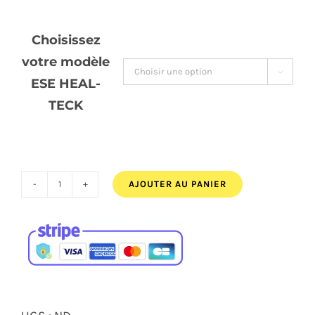
Choisissez
votre modèle

ESE HEAL-
TECK
AJOUTER AU PANIER
quantité
de
Éliminateur
de
moteur
de
UGS :
ND