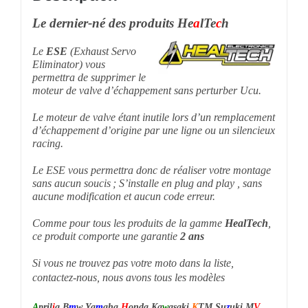
Le dernier-né des produits He
a
lTe
c
h
Le
ESE
(Exhaust Servo
Eliminator) vous
permettra de supprimer le
moteur de valve d’échappement sans perturber Ucu.
Le moteur de valve étant inutile lors d’un remplacement
d’échappement d’origine par une ligne ou un silencieux
racing.
Le ESE vous permettra donc de réaliser votre montage
sans aucun soucis ;
S’installe en plug and play , sans
aucune modification et aucun code erreur.
Comme pour tous les produits de la gamme
HealTech
,
ce produit comporte une garantie
2 ans
Si vous ne trouvez pas votre moto dans la liste,
contactez-nous, nous avons tous les modèles
A
pril
i
a B
m
w Ya
m
aha
H
onda Ka
w
asaki
K
TM Su
z
uki M
V