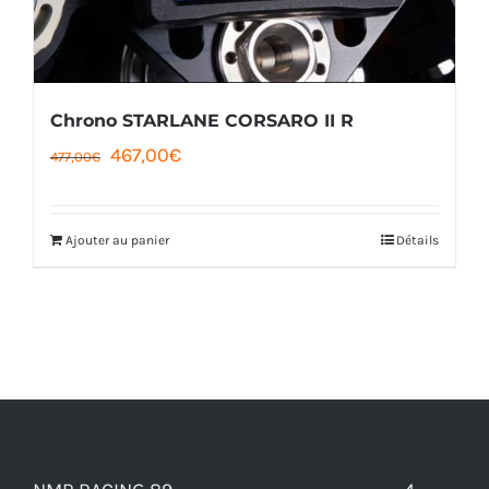
Chrono STARLANE CORSARO II R
Le
Le
467,00
€
477,00
€
prix
prix
initial
actuel
Ajouter au panier
Détails
était :
est :
477,00€.
467,00€.
NMR RACING 89 ---------------------------------- 4