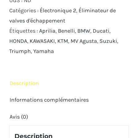
valve
Catégories :
Électronique 2
,
Éliminateur de
Heal-
valves d'échappement
Tech
Étiquettes :
Aprilia
,
Benelli
,
BMW
,
Ducati
,
HONDA
,
KAWASAKI
,
KTM
,
MV Agusta
,
Suzuki
,
Triumph
,
Yamaha
Description
Informations complémentaires
Avis (0)
Description