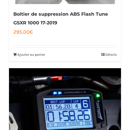
sur
la
Boitier de suppression ABS Flash Tune
page
GSXR 1000 17-2019
295,00
€
du
produit
Ajouter au panier
Détails