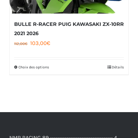
BULLE R-RACER PUIG KAWASAKI ZX-10RR
2021 2026
Le
Le
103,00
€
112,00
€
prix
prix
initial
actuel
Choix des options
Détails
Ce
était :
est :
produit
112,00€.
103,00€.
a
plusieurs
variations.
Les
options
NMR RACING 89 ---------------------------------- 4