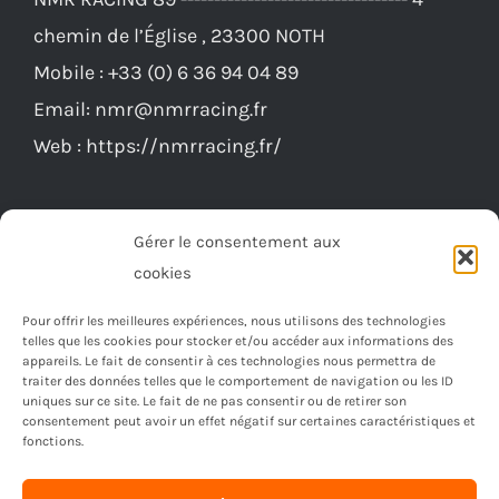
peuvent
chemin de l’Église , 23300 NOTH
être
Mobile :
+33 (0) 6 36 94 04 89
choisies
Email:
nmr@nmrracing.fr
sur
Web :
https://nmrracing.fr/
la
page
du
Gérer le consentement aux
produit
cookies
Pour offrir les meilleures expériences, nous utilisons des technologies
telles que les cookies pour stocker et/ou accéder aux informations des
appareils. Le fait de consentir à ces technologies nous permettra de
traiter des données telles que le comportement de navigation ou les ID
uniques sur ce site. Le fait de ne pas consentir ou de retirer son
consentement peut avoir un effet négatif sur certaines caractéristiques et
fonctions.