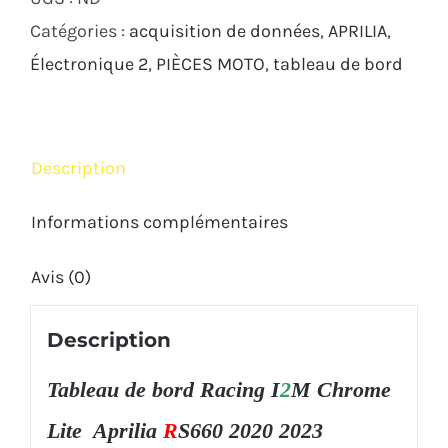
Chrome
Catégories :
acquisition de données
,
APRILIA
,
Aprilia
Électronique 2
,
PIÈCES MOTO
,
tableau de bord
RS660
2020-
2023
Description
Informations complémentaires
Avis (0)
Description
Tableau de bord Racing I
2
M Chrome
Lite Aprilia
R
S660 2020 2023