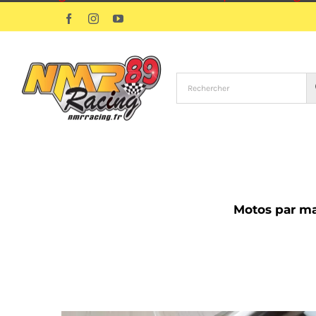
Passer
Facebook
Instagram
YouTube
au
contenu
Motos par m