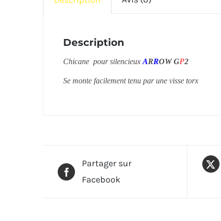
Description
Chicane pour silencieux
A
R
R
OW
G
P
2
Se monte facilement tenu par une visse torx
Partager sur
Facebook