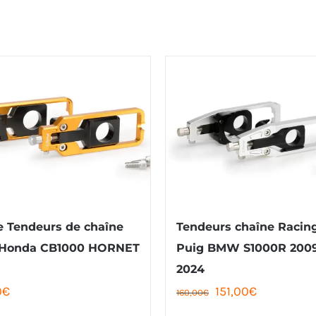
e Tendeurs de chaîne
Tendeurs chaîne Racin
 Honda CB1000 HORNET
Puig BMW S1000R 200
2024
Le
Le
0
€
151,00
€
160,00
€
prix
prix