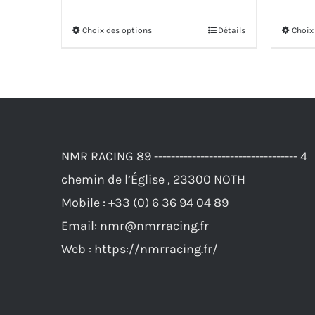
initial
actuel
Choix des options
Détails
Choix
Ce
était :
est :
produit
184,00€.
165,00€.
a
plusieurs
variations.
Les
NMR RACING 89 ---------------------------------- 4
options
chemin de l’Église , 23300 NOTH
peuvent
Mobile :
+33 (0) 6 36 94 04 89
être
Email:
nmr@nmrracing.fr
choisies
Web :
https://nmrracing.fr/
sur
la
page