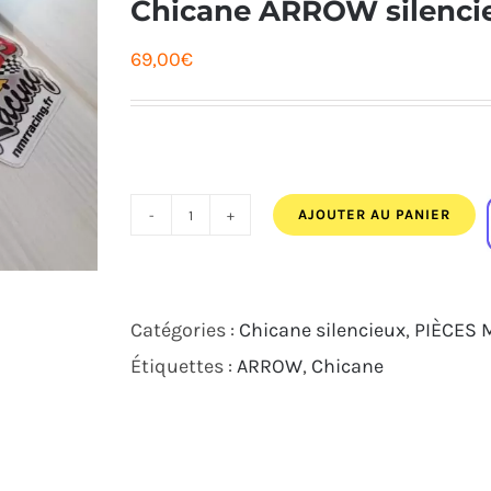
Chicane ARROW silenci
69,00
€
AJOUTER AU PANIER
quantité
de
Chicane
Catégories :
Chicane silencieux
,
PIÈCES 
ARROW
Étiquettes :
ARROW
,
Chicane
silencieux
GP2