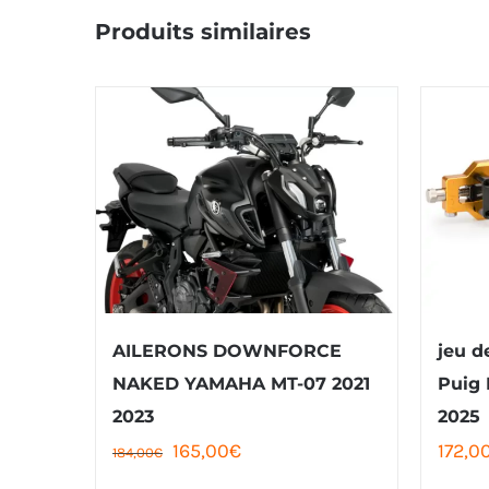
Produits similaires
AILERONS DOWNFORCE
jeu d
NAKED YAMAHA MT-07 2021
Puig
2023
2025
Le
Le
165,00
€
172,0
184,00
€
prix
prix