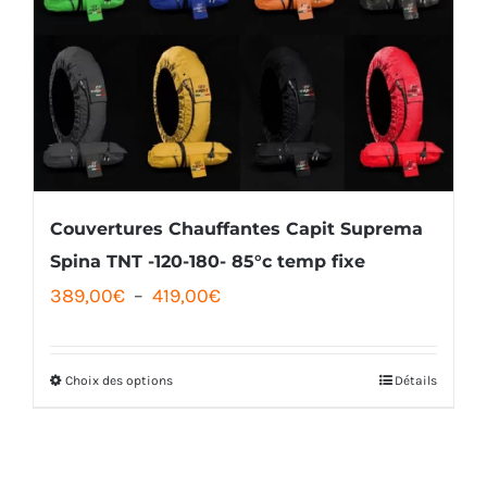
Couvertures Chauffantes Capit Suprema
Spina TNT -120-180- 85°c temp fixe
Plage
389,00
€
–
419,00
€
de
prix :
Choix des options
Détails
Ce
389,00€
produit
à
a
419,00€