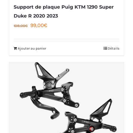
Support de plaque Puig KTM 1290 Super
Duke R 2020 2023
Le
Le
99,00
€
108,00
€
prix
prix
initial
actuel
Ajouter au panier
Détails
était :
est :
108,00€.
99,00€.