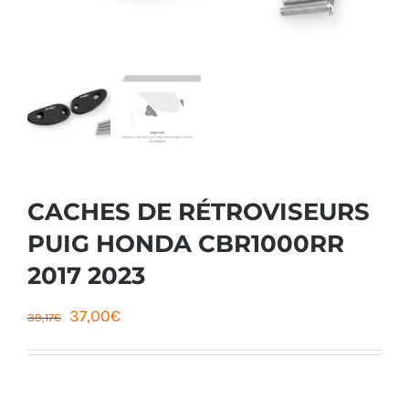
CACHES DE RÉTROVISEURS
PUIG HONDA CBR1000RR
2017 2023
Le
Le
37,00
€
39,17
€
prix
prix
initial
actuel
était :
est :