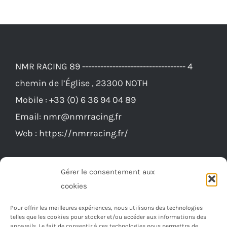
plusieurs
variations.
Les
options
NMR RACING 89 ---------------------------------- 4
peuvent
chemin de l’Église , 23300 NOTH
être
Mobile :
+33 (0) 6 36 94 04 89
choisies
Email:
nmr@nmrracing.fr
sur
Web :
https://nmrracing.fr/
la
page
du
Gérer le consentement aux
produit
cookies
Pour offrir les meilleures expériences, nous utilisons des technologies
telles que les cookies pour stocker et/ou accéder aux informations des
appareils. Le fait de consentir à ces technologies nous permettra de