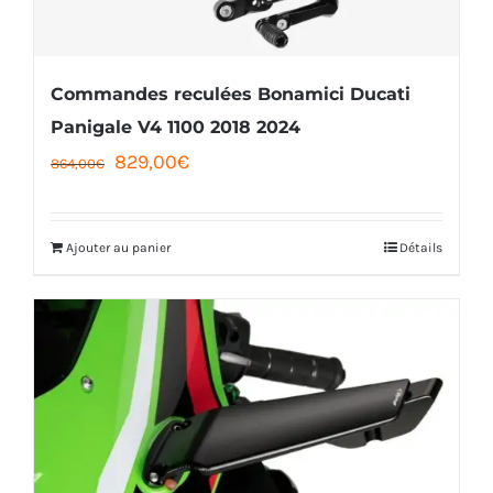
Commandes reculées Bonamici Ducati
Panigale V4 1100 2018 2024
Le
Le
829,00
€
864,00
€
prix
prix
initial
actuel
Ajouter au panier
Détails
était :
est :
864,00€.
829,00€.