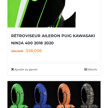
RÉTROVISEUR AILERON PUIG KAWASAKI
NINJA 400 2018 2020
Le
Le
356,00
€
382,00
€
prix
prix
initial
actuel
Ajouter au panier
Détails
était :
est :
382,00€.
356,00€.