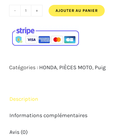
39,17€.
37,00€.
AJOUTER AU PANIER
quantité
de
CACHES
DE
RÉTROVISEURS
PUIG
Catégories :
HONDA
,
PIÈCES MOTO
,
Puig
HONDA
CBR1000RR
2017
Description
2023
Informations complémentaires
Avis (0)