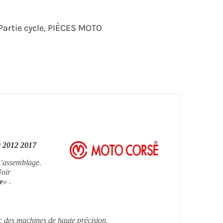
Partie cycle
,
PIÈCES MOTO
012 2017
l’assemblage.
Noir
e
« .
ec des machines de haute précision.