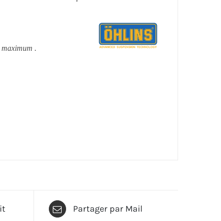
e maximum .
it
Partager par Mail