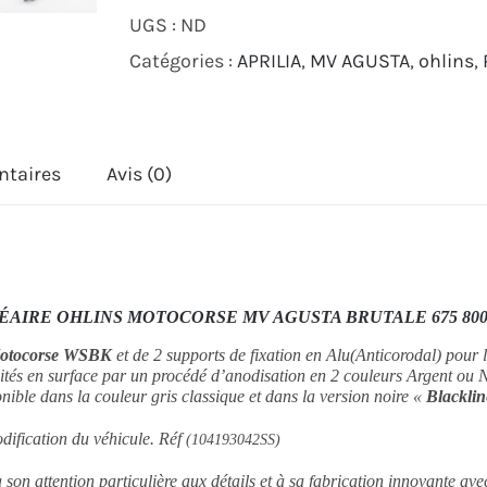
UGS :
ND
AMORTISSEUR
Catégories :
APRILIA
,
MV AGUSTA
,
ohlins
,
DE
DIRECTION
LINEAIRE
ntaires
Avis (0)
MOTOCORSE
OHLINS
MV
AGUSTA
AIRE OHLINS MOTOCORSE MV AGUSTA BRUTALE 675 800 2
BRUTALE
675
Motocorse WSBK
et de 2 supports de fixation en Alu(Anticorodal) pour 
ités en surface par un procédé d’anodisation en 2 couleurs Argent ou 
800
onible dans la couleur gris classique et dans la version noire «
Blacklin
2012-
odification du véhicule.
Réf
(
104193042SS)
2017
son attention particulière aux détails et à sa fabrication innovante av