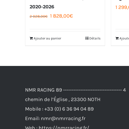
2020-2026
1 299
Le
Le
1 828,00
€
2 028,00
€
prix
prix
initial
actuel
Ajouter au panier
Détails
Ajout
était :
est :
2
1
028,00€.
828,00€.
NMR RACING 89 ---------------------------------- 4
chemin de l’Église , 23300 NOTH
Mobile :
+33 (0) 6 36 94 04 89
Email:
nmr@nmrracing.fr
Web :
https://nmrracing.fr/