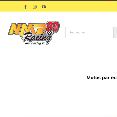
Passer
Facebook
Instagram
YouTube
au
contenu
Motos par m