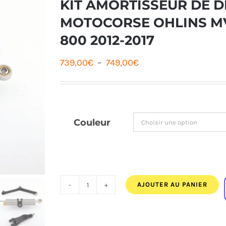
KIT AMORTISSEUR DE D
MOTOCORSE OHLINS MV
800 2012-2017
Plage
739,00
€
–
749,00
€
de
prix :
739,00€
Couleur
à
749,00€
AJOUTER AU PANIER
quantité
de
KIT