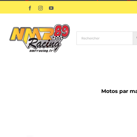
Passer
Facebook
Instagram
YouTube
au
contenu
Motos par m