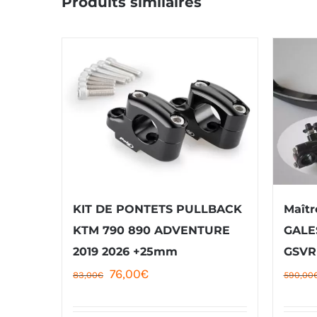
Produits similaires
KIT DE PONTETS PULLBACK
Maîtr
KTM 790 890 ADVENTURE
GALE
2019 2026 +25mm
GSVR
Le
Le
76,00
€
83,00
€
590,00
prix
prix