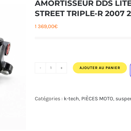
AMORTISSEUR DDS LIT
STREET TRIPLE-R 2007 
1 369,00
€
AJOUTER AU PANIER
quantité
de
AMORTISSEUR
Catégories :
k-tech
,
PIÈCES MOTO
,
suspe
DDS
LITE
TRIUMPH
675