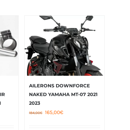
AILERONS DOWNFORCE
IR
NAKED YAMAHA MT-07 2021
M
2023
Le
Le
165,00
€
184,00
€
prix
prix