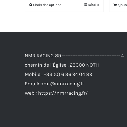
initial
actuel
Choix des options
Détails
Ajout
Ce
était :
est :
produit
83,00€.
76,00€.
a
plusieurs
variations.
Les
NMR RACING 89 ---------------------------------- 4
options
chemin de l’Église , 23300 NOTH
peuvent
Mobile :
+33 (0) 6 36 94 04 89
être
Email:
nmr@nmrracing.fr
choisies
Web :
https://nmrracing.fr/
sur
la
page