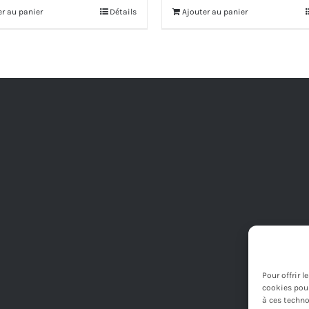
initial
actuel
er au panier
Détails
Ajouter au panier
était :
est :
590,00€.
555,00€.
Pour offrir 
cookies pour
à ces techno