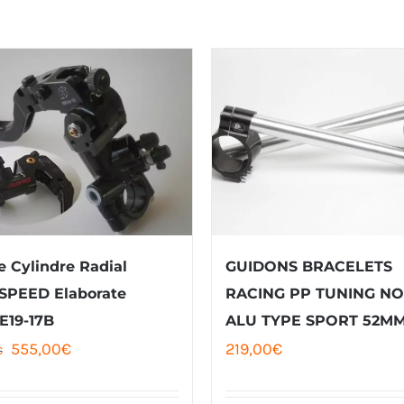
e Cylindre Radial
GUIDONS BRACELETS
SPEED Elaborate
RACING PP TUNING NO
E19-17B
ALU TYPE SPORT 52M
Le
Le
555,00
€
219,00
€
€
prix
prix