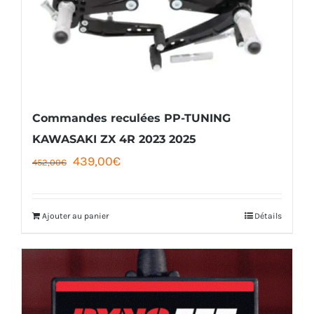
peuvent
être
choisies
sur
la
Commandes reculées PP-TUNING
page
KAWASAKI ZX 4R 2023 2025
Le
Le
439,00
€
du
452,00
€
prix
prix
produit
initial
actuel
Ajouter au panier
Détails
était :
est :
452,00€.
439,00€.