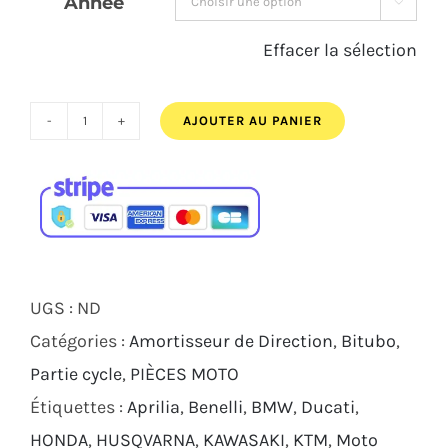
Effacer la sélection
AJOUTER AU PANIER
quantité
de
Kit
amortisseur
de
direction
UGS :
ND
BITUBO
Catégories :
Amortisseur de Direction
,
Bitubo
,
Yamaha
Partie cycle
,
PIÈCES MOTO
R1
Étiquettes :
Aprilia
,
Benelli
,
BMW
,
Ducati
,
2014
HONDA
,
HUSQVARNA
,
KAWASAKI
,
KTM
,
Moto