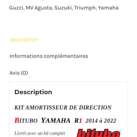
2022
Guzzi
,
MV Agusta
,
Suzuki
,
Triumph
,
Yamaha
Description
Informations complémentaires
Avis (0)
Description
KIT AMORTISSEUR DE DIRECTION
B
Y
AMAHA
R
1
ITUBO
2014 à 2022
Livrés avec un kit complet