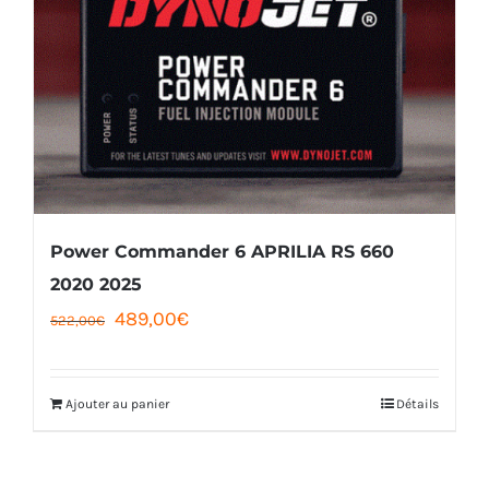
Power Commander 6 APRILIA RS 660
2020 2025
Le
Le
489,00
€
522,00
€
prix
prix
initial
actuel
Ajouter au panier
Détails
était :
est :
522,00€.
489,00€.