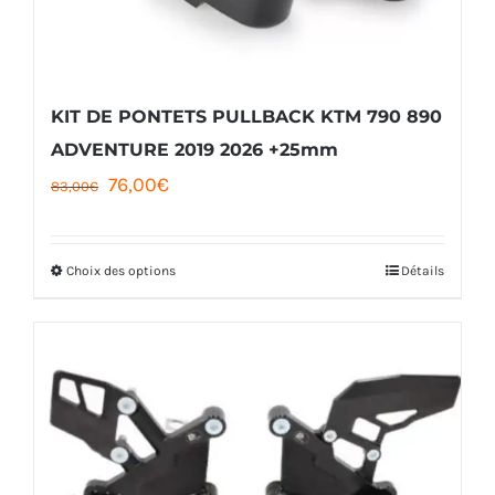
KIT DE PONTETS PULLBACK KTM 790 890
ADVENTURE 2019 2026 +25mm
Le
Le
76,00
€
83,00
€
prix
prix
initial
actuel
Choix des options
Détails
Ce
était :
est :
produit
83,00€.
76,00€.
a
plusieurs
variations.
Les
options