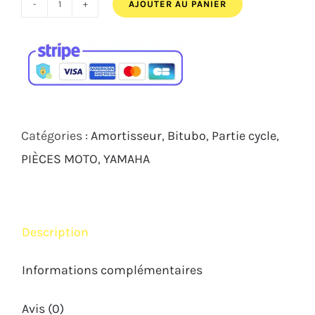
quantité
de
Kit
AMORTISSEUR
BITUBO
RACING
Catégories :
Amortisseur
,
Bitubo
,
Partie cycle
,
XXT
PIÈCES MOTO
,
YAMAHA
YAMAHA
R9
2025
Description
2026
Informations complémentaires
Avis (0)