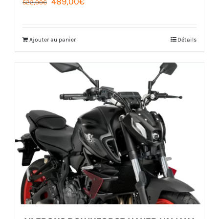
prix
prix
initial
actuel
Ajouter au panier
Détails
était :
est :
522,00€.
489,00€.
AILERONS DOWNFORCE NAKED YAMAHA