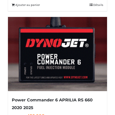
Ajouter au panier
Détails
était :
est :
108,00€.
99,00€.
Power Commander 6 APRILIA RS 660
2020 2025
Le
Le
489,00
€
522,00
€