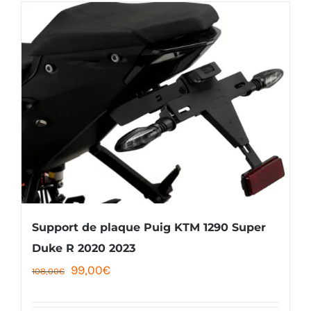
Support de plaque Puig KTM 1290 Super
Duke R 2020 2023
Le
Le
99,00
€
108,00
€
prix
prix
initial
actuel