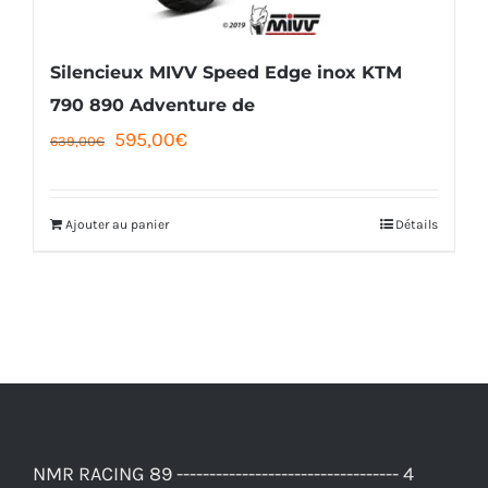
sur
la
Silencieux MIVV Speed Edge inox KTM
page
790 890 Adventure de
Le
Le
595,00
€
du
639,00
€
prix
prix
produit
initial
actuel
Ajouter au panier
Détails
était :
est :
639,00€.
595,00€.
NMR RACING 89 ---------------------------------- 4