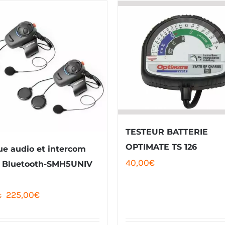
TESTEUR BATTERIE
OPTIMATE TS 126
e audio et intercom
40,00
€
 Bluetooth-SMH5UNIV
Le
Le
225,00
€
€
prix
prix