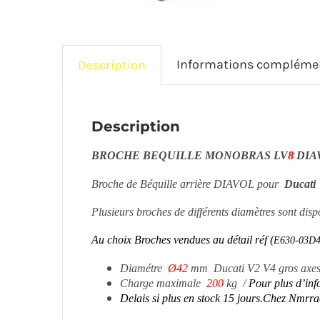
Informations compléme
Description
Description
BROCHE BEQUILLE MONOBRAS LV
8
DIA
Broche de Béquille arrière DIAVOL pour
Ducati
Plusieurs broches de différents diamètres sont dis
Au choix Broches vendues au détail réf (
E630-03D
Diamétre
Ø42
mm
Ducati V2 V4 gros axe
Charge maximale
200
kg
/
Pour plus d’inf
Delais si plus en stock 15 jours.Chez Nmrr