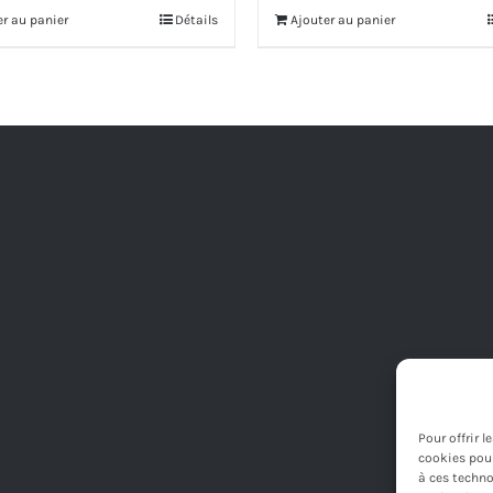
initial
actuel
er au panier
Détails
Ajouter au panier
était :
est :
250,00€.
225,00€.
Pour offrir 
cookies pour
à ces techno