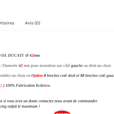
ntaires
Avis (0)
VOL DUCATI
Ø
4
2
mm
/ Diametre
4
2
mm pour monobras axe côté
gauche
ou droit au choix
ponibles au choix en
O
ption
4
broches coté droit et
10
broches coté gau
)
100% Fabrication It
a
lien
n
e.
4
2
s
os si vous avez un doute contactez nous avant de commander.
acing onfait le maximum !