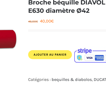
Broche béquille DIAVOL
E630 diamètre Ø42
Le
Le
40,00
€
46,00
€
prix
prix
initial
actuel
était :
est :
46,00€.
40,00€.
AJOUTER AU PANIER
Catégories :
bequilles & diabolos
,
DUCAT