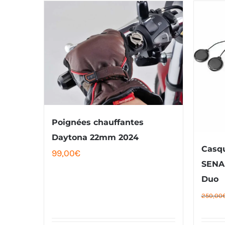
Poignées chauffantes
Daytona 22mm 2024
Casqu
99,00
€
SENA
Duo
250,00