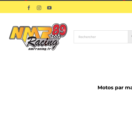
Passer
Facebook
Instagram
YouTube
au
contenu
Motos par m