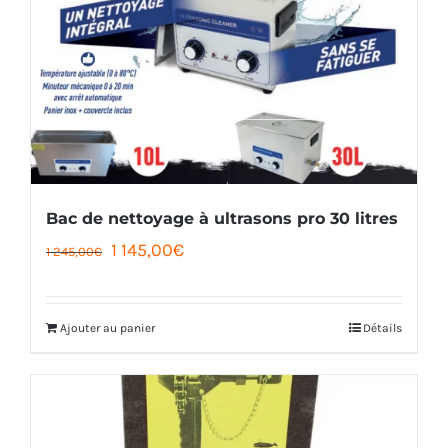
Bac de nettoyage à ultrasons pro 30 litres
Le
Le
1 145,00
€
1 245,00
€
prix
prix
initial
actuel
Ajouter au panier
Détails
était :
est :
1
1
245,00€.
145,00€.