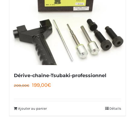
Dérive-chaîne-Tsubaki-professionnel
Le
Le
199,00
€
209,00
€
prix
prix
initial
actuel
Ajouter au panier
Détails
était :
est :
209,00€.
199,00€.