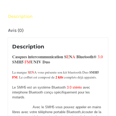
SMH5
FMUNIV
Description
Duo
Avis (0)
Description
Casques
intercommunication
S
N
Bluetooth®
E
A
3.0
SMH5
UNIV Duo
FM
SMH5
La marque
S
E
N
A vous présente son kit bluetooth Duo
FM
2
kits
. Le coffret est composé de
complets déjà appairés.
Le SMH5 est un système Bluetooth
3.0
stéréo
avec
interphone Bluetooth conçu spécifiquement pour les
motards.
Avec le SMH5 vous pouvez appeler en mains
libres avec votre téléphone portable Bluetooth,écouter de la
musique en stéréo ou suivre les instructions de la voix de