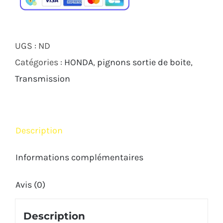
Sortie
de
boite
UGS :
ND
16
Catégories :
HONDA
,
pignons sortie de boite
,
Dents-
Transmission
Honda
SuperSprox
Description
Informations complémentaires
Avis (0)
Description