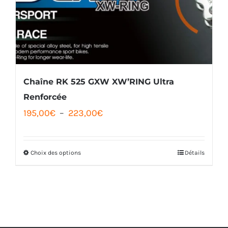
Chaîne RK 525 GXW XW’RING Ultra
Renforcée
Plage
195,00
€
–
223,00
€
de
prix :
Choix des options
Détails
Ce
195,00€
produit
à
a
223,00€
plusieurs
variations.