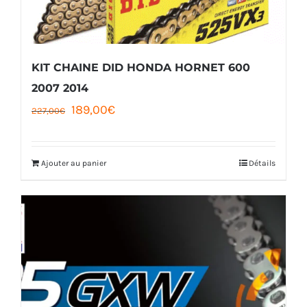
KIT CHAINE DID HONDA HORNET 600
2007 2014
Le
Le
189,00
€
227,00
€
prix
prix
initial
actuel
Ajouter au panier
Détails
était :
est :
227,00€.
189,00€.