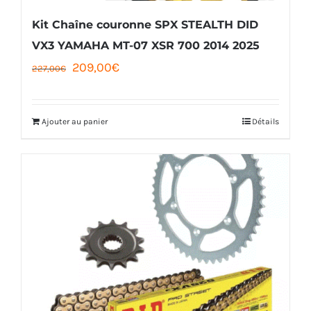
Kit Chaîne couronne SPX STEALTH DID
VX3 YAMAHA MT-07 XSR 700 2014 2025
Le
Le
209,00
€
227,00
€
prix
prix
initial
actuel
Ajouter au panier
Détails
était :
est :
227,00€.
209,00€.