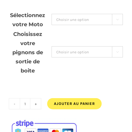
28,00€
Sélectionnez
à

votre Moto
30,00€
Choisissez
votre
pignons de

sortie de
boite
AJOUTER AU PANIER
quantité
de
Pignons