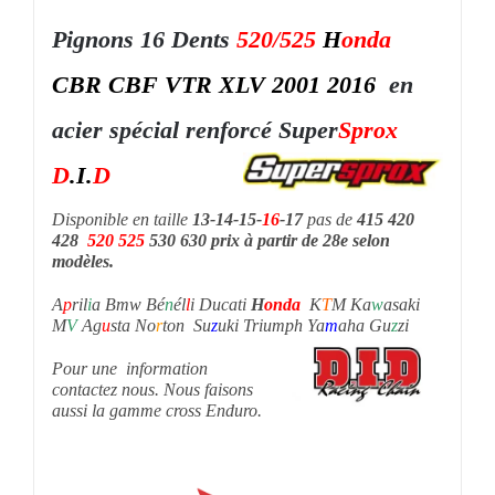
Pignons 16 Dents
520/525
H
onda
CBR CBF VTR XLV 2001 2016
en
acier spécial renforcé
Super
Sprox
D
.I.
D
Disponible en taille
13-14-15-
16
-17
pas de
415 420
428
520
525
530 630 prix à partir de 28e selon
modèles.
A
p
ril
i
a Bmw Bé
n
él
l
i Ducati
H
onda
K
T
M Ka
w
asaki
M
V
Ag
u
sta No
r
ton Su
z
uki Triumph Ya
m
aha Gu
z
zi
Pour une information
contactez nous. Nous faisons
aussi la gamme cross Enduro.