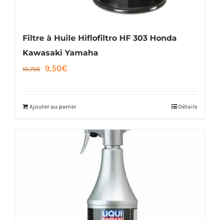
Filtre à Huile Hiflofiltro HF 303 Honda
Kawasaki Yamaha
Le
Le
9,50
€
10,75
€
prix
prix
initial
actuel
Ajouter au panier
Détails
était :
est :
10,75€.
9,50€.