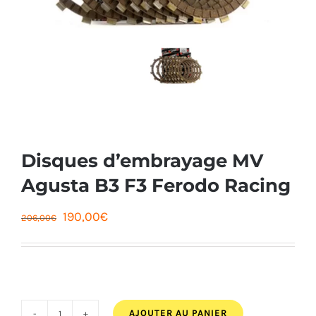
Disques d’embrayage MV
Agusta B3 F3 Ferodo Racing
Le
Le
190,00
€
206,00
€
prix
prix
initial
actuel
était :
est :
206,00€.
190,00€.
AJOUTER AU PANIER