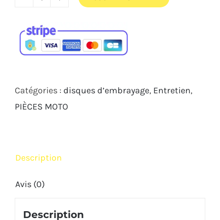
quantité
de
Disques
d'embrayage
MV
Agusta
Catégories :
disques d’embrayage
,
Entretien
,
B3
PIÈCES MOTO
F3
Ferodo
Racing
Description
Avis (0)
Description