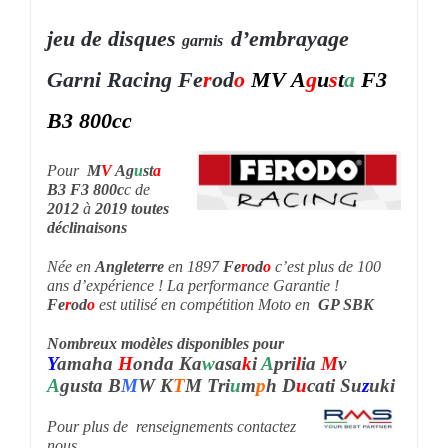
jeu de disques
d’embrayage
garnis
Garni Racing
Fe
r
od
o
MV A
g
u
s
t
a
F3
B3 800cc
Pour
M
V
Ag
u
st
a
B3 F3 800c
c de
2012
à
2019 toutes
déclinaisons
Née en
Angleterre
en 1897
Fe
r
od
o
c’est plus de 100
ans
d’expérience ! La
performance
Garantie !
Fe
r
od
o
est utilisé en compétition Moto en
GP SBK
Nombreux modèles disponibles pour
Y
amaha
H
onda Ka
w
asa
k
i
A
pri
l
ia
M
v
A
gusta B
M
W K
T
M Tri
u
m
p
h D
u
cati Su
z
uki
Pour plus de renseignements contactez
nous.