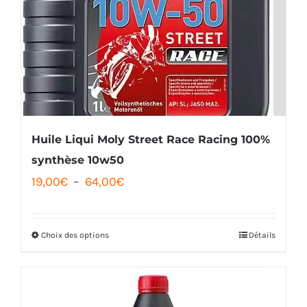
Huile Liqui Moly Street Race Racing 100%
synthèse 10w50
Plage
19,00
€
–
64,00
€
de
prix :
Choix des options
Détails
Ce
19,00€
produit
à
a
64,00€
plusieurs