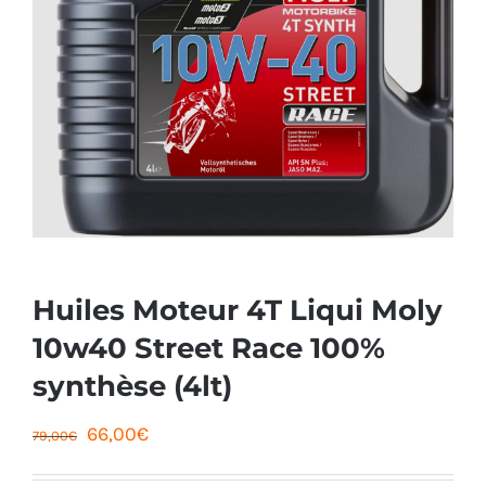
Huiles Moteur 4T Liqui Moly
10w40 Street Race 100%
synthèse (4lt)
Le
Le
66,00
€
79,00
€
prix
prix