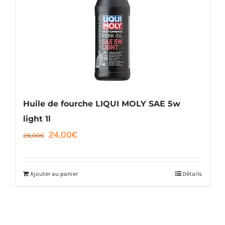
variations.
Les
options
peuvent
être
choisies
Huile de fourche LIQUI MOLY SAE 5w
sur
light 1l
la
Le
Le
24,00
€
26,00
€
page
prix
prix
du
initial
actuel
Ajouter au panier
Détails
produit
était :
est :
26,00€.
24,00€.