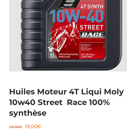
Huiles Moteur 4T Liqui Moly
10w40 Street Race 100%
synthèse
Le
Le
19,00
€
23,00
€
prix
prix