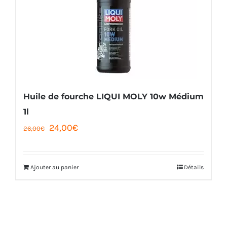
Huile de fourche LIQUI MOLY 10w Médium
1l
Le
Le
24,00
€
26,00
€
prix
prix
initial
actuel
Ajouter au panier
Détails
était :
est :
26,00€.
24,00€.