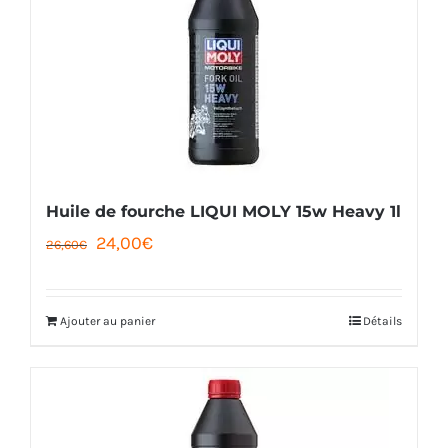
Huile de fourche LIQUI MOLY 15w Heavy 1l
Le
Le
24,00
€
26,60
€
prix
prix
initial
actuel
Ajouter au panier
Détails
était :
est :
26,60€.
24,00€.