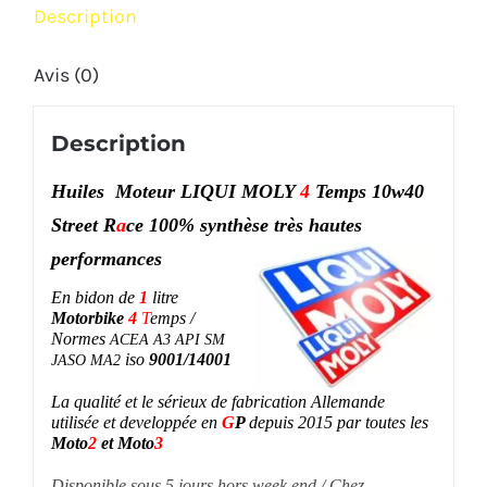
Description
Avis (0)
Description
Huiles Moteur LIQUI MOLY
4
Temps
10w40
Street R
a
ce 100% synthèse
très
hautes
performances
En bidon de
1
litre
Motorbike
4
T
emps /
Normes
ACEA A3 API SM
iso
9001/14001
JASO MA2
La qualité et le sérieux de fabrication Allemande
u
tilisée et developpée en
G
P
depuis 2015 par toutes les
Moto
2
et
Moto
3
Disponible sous 5 jours hors week end / Chez