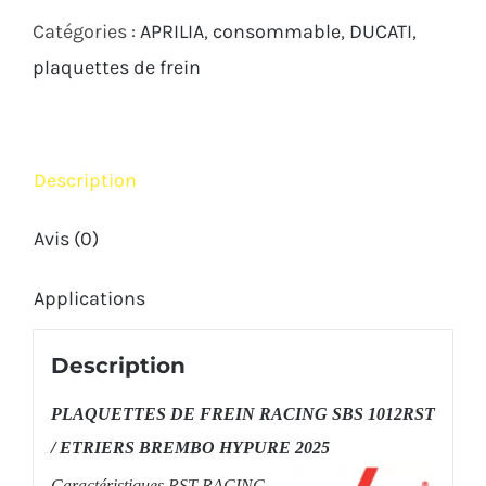
1012
Catégories :
APRILIA
,
consommable
,
DUCATI
,
RST
plaquettes de frein
ÉTRIER
BREMBO
HYPURE
Description
2025
Avis (0)
Applications
Description
PLAQUETTES DE FREIN RACING SBS 1012RST
/ ETRIERS
BREMBO HYPURE 2025
Caractéristiques RST RACING