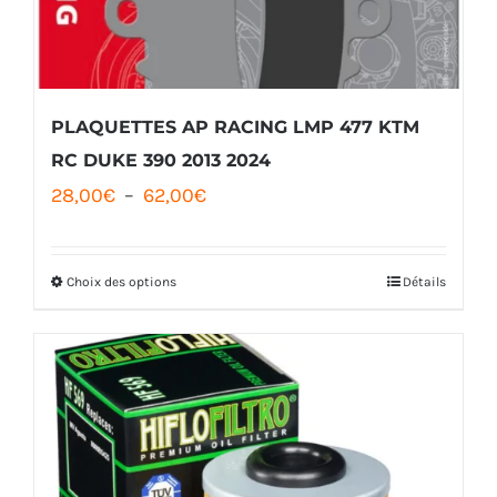
être
choisies
sur
la
PLAQUETTES AP RACING LMP 477 KTM
page
RC DUKE 390 2013 2024
Plage
28,00
€
–
62,00
€
du
de
produit
prix :
Choix des options
Détails
Ce
28,00€
produit
à
a
62,00€
plusieurs
variations.
Les