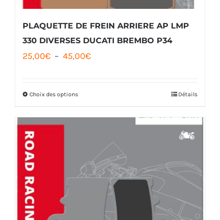
sur
la
PLAQUETTE DE FREIN ARRIERE AP LMP
page
330 DIVERSES DUCATI BREMBO P34
Plage
25,00
€
–
45,00
€
du
de
produit
prix :
Choix des options
Détails
Ce
25,00€
produit
à
a
45,00€
plusieurs
variations.
Les
options
peuvent