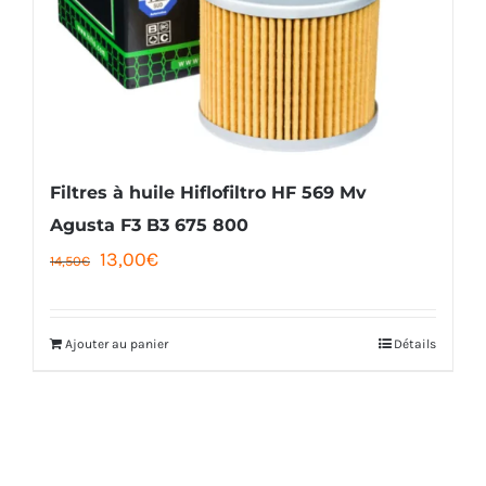
options
peuvent
être
choisies
sur
la
Filtres à huile Hiflofiltro HF 569 Mv
page
Agusta F3 B3 675 800
Le
Le
13,00
€
du
14,50
€
prix
prix
produit
initial
actuel
Ajouter au panier
Détails
était :
est :
14,50€.
13,00€.