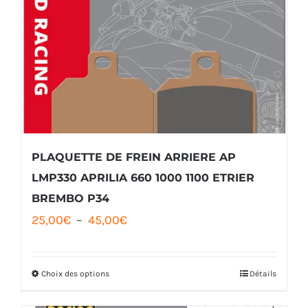
PLAQUETTE DE FREIN ARRIERE AP
LMP330 APRILIA 660 1000 1100 ETRIER
BREMBO P34
Plage
25,00
€
–
45,00
€
de
prix :
Choix des options
Détails
Ce
25,00€
produit
à