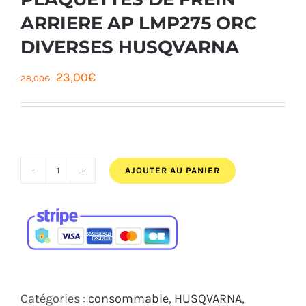
ARRIERE AP LMP275 ORC
DIVERSES HUSQVARNA
Le
Le
23,00
€
28,00
€
prix
prix
initial
actuel
était :
est :
28,00€.
23,00€.
AJOUTER AU PANIER
quantité
de
PLAQUETTES
DE
FREIN
ARRIERE
Catégories :
consommable
,
HUSQVARNA
,