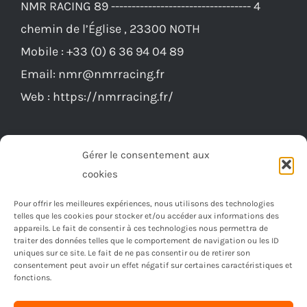
NMR RACING 89 ---------------------------------- 4
peuvent
chemin de l’Église , 23300 NOTH
être
Mobile :
+33 (0) 6 36 94 04 89
choisies
Email:
nmr@nmrracing.fr
sur
Web :
https://nmrracing.fr/
la
page
du
Gérer le consentement aux
produit
cookies
Pour offrir les meilleures expériences, nous utilisons des technologies
telles que les cookies pour stocker et/ou accéder aux informations des
appareils. Le fait de consentir à ces technologies nous permettra de
traiter des données telles que le comportement de navigation ou les ID
uniques sur ce site. Le fait de ne pas consentir ou de retirer son
consentement peut avoir un effet négatif sur certaines caractéristiques et
fonctions.