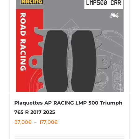
a
45,00€
plusieurs
variations.
Les
options
peuvent
être
choisies
sur
la
Plaquettes AP RACING LMP 500 Triumph
page
765 R 2017 2025
du
Plage
37,00
€
–
177,00
€
produit
de