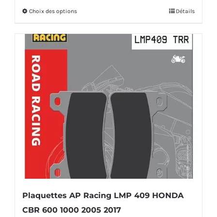
prix :
Choix des options
Détails
Ce
37,00€
produit
à
a
177,00€
plusieurs
variations.
Les
options
peuvent
être
choisies
sur
la
Plaquettes AP Racing LMP 409 HONDA
page
CBR 600 1000 2005 2017