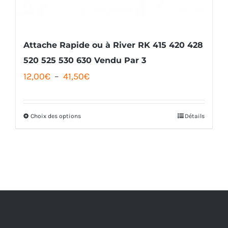
la
page
du
Attache Rapide ou à River RK 415 420 428
produit
520 525 530 630 Vendu Par 3
Plage
12,00
€
–
41,50
€
de
prix :
Choix des options
Détails
Ce
12,00€
produit
à
a
41,50€
plusieurs
variations.
Les
options