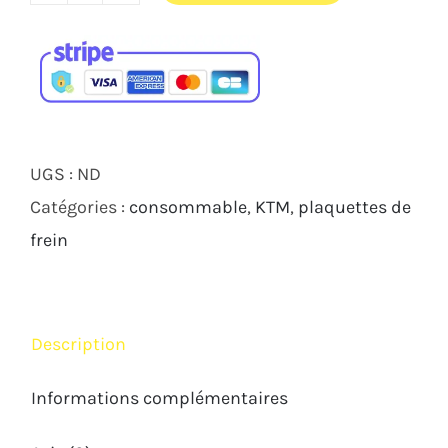
de
PLAQUETTES
AP
RACING
LMP
UGS :
ND
306
Catégories :
consommable
,
KTM
,
plaquettes de
KTM
frein
DUKE
ADVENTURE
790
Description
890
2018
Informations complémentaires
2023