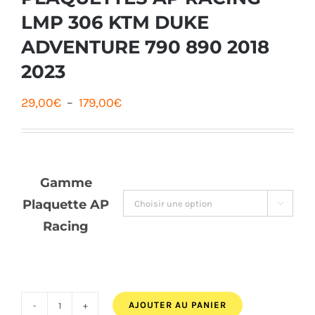
LMP 306 KTM DUKE
ADVENTURE 790 890 2018
2023
Plage
29,00
€
–
179,00
€
de
prix :
29,00€
Gamme
à
Plaquette AP

179,00€
Racing
AJOUTER AU PANIER
quantité