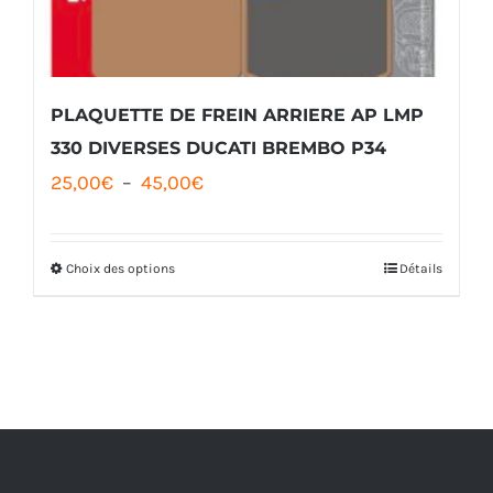
être
choisies
sur
la
PLAQUETTE DE FREIN ARRIERE AP LMP
page
330 DIVERSES DUCATI BREMBO P34
Plage
25,00
€
–
45,00
€
du
de
produit
prix :
Choix des options
Détails
Ce
25,00€
produit
à
a
45,00€
plusieurs
variations.
Les
options