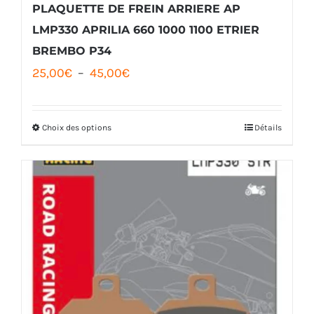
PLAQUETTE DE FREIN ARRIERE AP
LMP330 APRILIA 660 1000 1100 ETRIER
BREMBO P34
Plage
25,00
€
–
45,00
€
de
prix :
Choix des options
Détails
Ce
25,00€
produit
à
a
45,00€
plusieurs
variations.
Les
options
peuvent