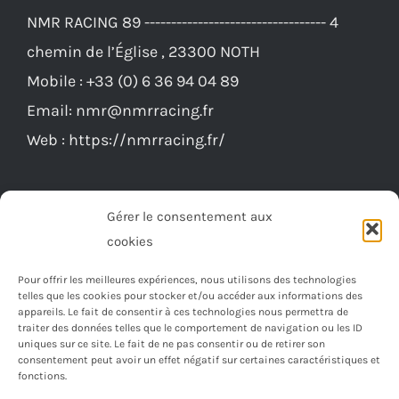
NMR RACING 89 ---------------------------------- 4
peuvent
chemin de l’Église , 23300 NOTH
être
Mobile :
+33 (0) 6 36 94 04 89
choisies
Email:
nmr@nmrracing.fr
sur
Web :
https://nmrracing.fr/
la
page
du
Gérer le consentement aux
produit
cookies
Pour offrir les meilleures expériences, nous utilisons des technologies
telles que les cookies pour stocker et/ou accéder aux informations des
appareils. Le fait de consentir à ces technologies nous permettra de
traiter des données telles que le comportement de navigation ou les ID
uniques sur ce site. Le fait de ne pas consentir ou de retirer son
consentement peut avoir un effet négatif sur certaines caractéristiques et
fonctions.