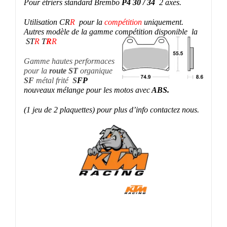
Pour
étriers standard Brembo
P4 30 / 34
2 axes.
Utilisation CR
R
pour la
compétition
uniquement.
Autres modèle de la gamme compétition disponible la
ST
R
T
R
R
Gamme hautes performaces
pour la
route ST
organique
SF
métal frité
S
FP
nouveaux mélange pour les motos avec
ABS.
(1 jeu de 2 plaquettes) pour plus d’info contactez nous.