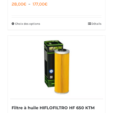
Plage
28,00
€
–
177,00
€
de
prix :
Choix des options
Détails
Ce
28,00€
produit
à
a
177,00€
plusieurs
variations.
Les
options
peuvent
être
choisies
Filtre à huile HIFLOFILTRO HF 650 KTM
sur