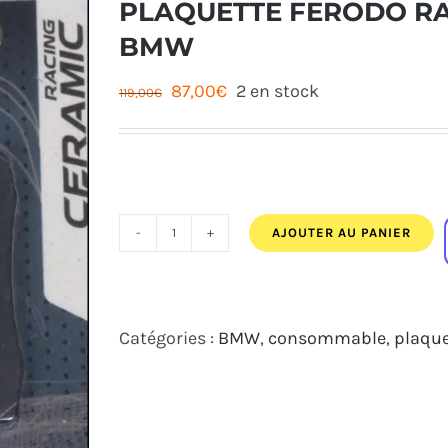
PLAQUETTE FERODO R
BMW
Le
Le
87,00
€
2 en stock
119,00
€
prix
prix
initial
actuel
était :
est :
119,00€.
87,00€.
AJOUTER AU PANIER
quantité
de
PLAQUETTE
Catégories :
BMW
,
consommable
,
plaque
FERODO RACING
CÉRAMIQUE
CPRO
BMW