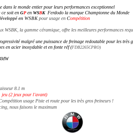
e dans le monde entier pour leurs performances exceptionnel
 ce soit
en
en
Ferdodo la marque Championne du Monde
G
P
WS
B
K
 développé en WSBK
pour usage en
C
ompétition
x WSBK, la gamme céramique, offre les meilleures performances requis
rogressivité malgré une puissance de freinage redoutable pour les très g
es en acier inoxydable et en fonte réf (
FDB2265CPRO)
e BMW
aisseur 8.1 m
 jeu (2 jeux pour l’avant)
mpétition usage Piste et route pour les très gros freineurs !
cing, nous faisons le maximum