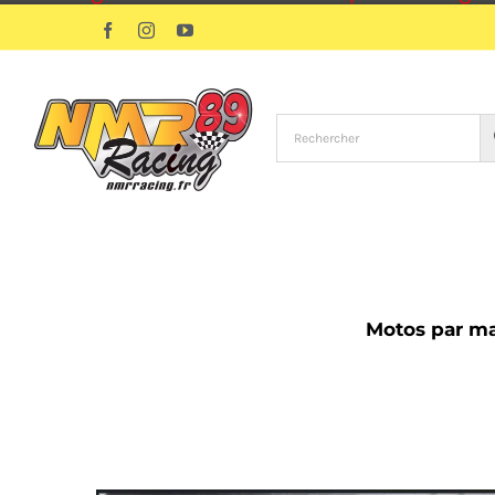
Passer
Facebook
Instagram
YouTube
au
contenu
Motos par m