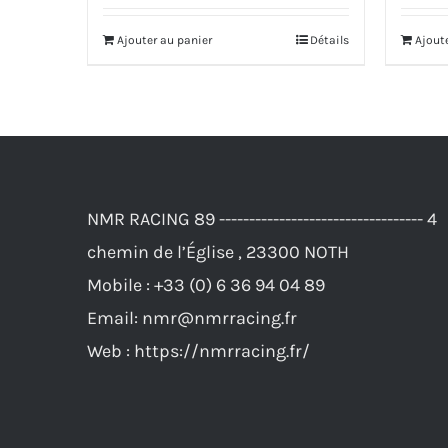
initial
actuel
Ajouter au panier
Détails
Ajout
était :
est :
28,00€.
23,00€.
NMR RACING 89 ---------------------------------- 4
chemin de l’Église , 23300 NOTH
Mobile :
+33 (0) 6 36 94 04 89
Email:
nmr@nmrracing.fr
Web :
https://nmrracing.fr/