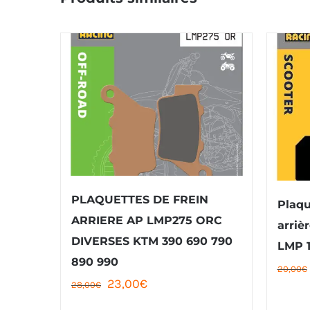
PLAQUETTES DE FREIN
Plaqu
ARRIERE AP LMP275 ORC
arriè
DIVERSES KTM 390 690 790
LMP 1
890 990
20,00
€
Le
Le
23,00
€
28,00
€
prix
prix