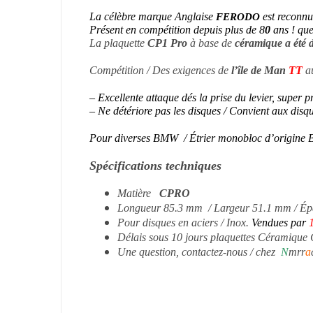
La célèbre marque Anglaise
est reconnu
FERODO
Présent en compétition depuis plus de 8
0
ans ! que
La plaquette
CP1 Pro
à base de
céramique a été
Compétition / Des exigences de
l’île de Man
TT
au
– Excellente attaque dés la prise du levier, super p
– Ne détériore pas les disques / Convient aux disqu
Pour diverses BMW / Étrier monobloc d’origin
Spécifications techniques
Matière
CPRO
Longueur 85.3 mm /
Largeur 51.1 mm /
Ép
Pour disques en aciers / Inox.
Vendues par
1
Délais sous 10 jours plaquettes Céramique Co
Une question, contactez-nous / chez
N
mrr
a