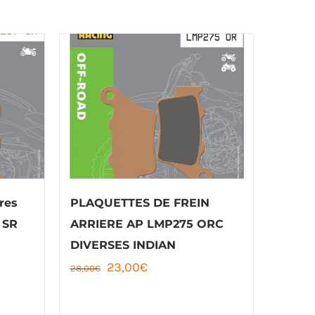
éres
PLAQUETTES DE FREIN
 SR
ARRIERE AP LMP275 ORC
DIVERSES INDIAN
Le
Le
23,00
€
28,00
€
prix
prix
initial
actuel