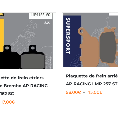
Plaquette de frein arri
ette de frein etriers
AP RACING LMP 257 ST
re Brembo AP RACING
Plage
26,00
€
–
45,00
€
162 SC
de
Le
Le
17,00
€
prix :
prix
prix
26,00€