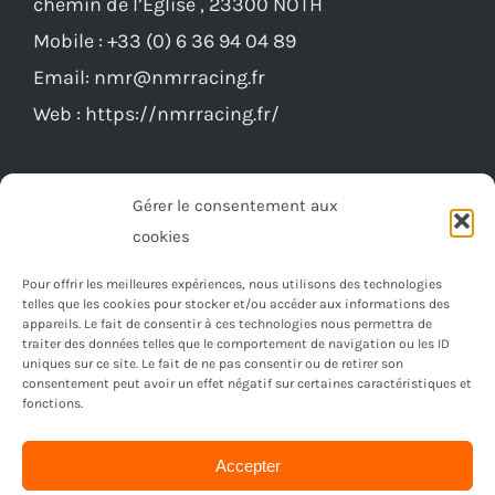
Mobile :
+33 (0) 6 36 94 04 89
Email:
nmr@nmrracing.fr
Web :
https://nmrracing.fr/
Gérer le consentement aux
cookies
Pour offrir les meilleures expériences, nous utilisons des technologies
telles que les cookies pour stocker et/ou accéder aux informations des
appareils. Le fait de consentir à ces technologies nous permettra de
traiter des données telles que le comportement de navigation ou les ID
uniques sur ce site. Le fait de ne pas consentir ou de retirer son
consentement peut avoir un effet négatif sur certaines caractéristiques et
fonctions.
Accepter
© Copyright 2023 -
2026 | Réalisé par
Ordimagnac
| Tout