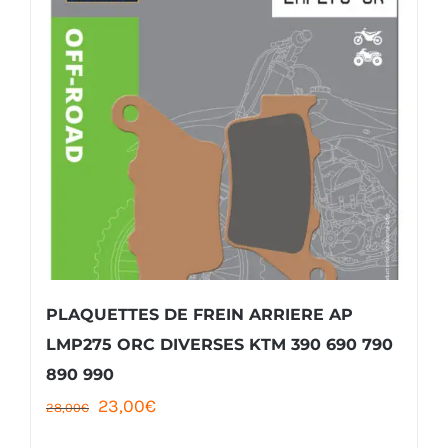
PLAQUETTES DE FREIN ARRIERE AP
LMP275 ORC DIVERSES KTM 390 690 790
890 990
Le
Le
23,00
€
28,00
€
prix
prix