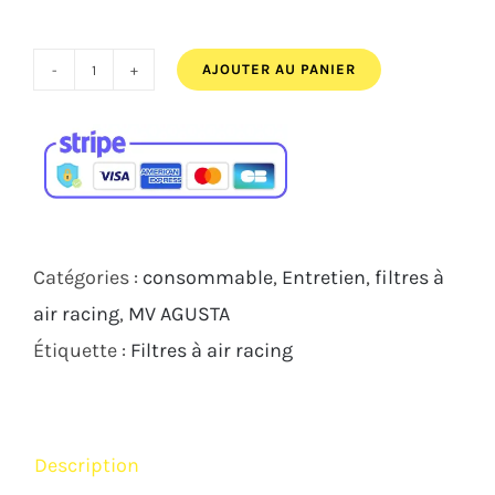
était :
est :
129,00€.
124,00€.
AJOUTER AU PANIER
quantité
de
FILTRE
À
AIR
MWR
Catégories :
consommable
,
Entretien
,
filtres à
RACING
air racing
,
MV AGUSTA
MV
Étiquette :
Filtres à air racing
AGUSTA
B3
F3
Description
675