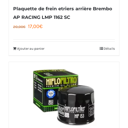
la
Plaquette de frein etriers arrière Brembo
page
AP RACING LMP 1162 SC
du
Le
Le
17,00
€
20,00
€
produit
prix
prix
initial
actuel
Ajouter au panier
Détails
était :
est :
20,00€.
17,00€.