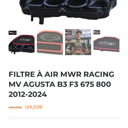
FILTRE À AIR MWR RACING
MV AGUSTA B3 F3 675 800
2012-2024
Le
Le
124,00
€
129,00
€
prix
prix
initial
actuel