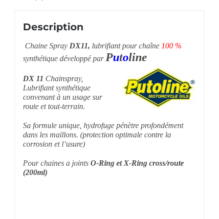
Description
Chaine Spray
DX11,
lubrifiant pour chaîne
100 %
P
u
t
o
line
synthétique développé par
DX 11
Chainspray,
Lubrifiant synthétique
convenant à un usage sur
route et tout-terrain.
Sa formule unique, hydrofuge pénètre profondément
dans les maillons. (protection optimale contre la
corrosion et l’usure)
Pour chaines a joints
O-Ring et X-Ring cross/route
(200ml)