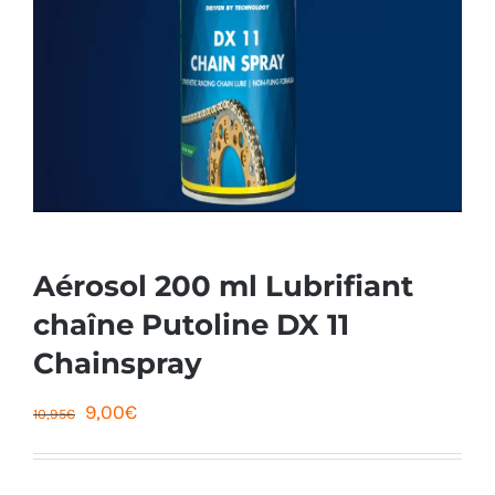
Aérosol 200 ml Lubrifiant
chaîne Putoline DX 11
Chainspray
Le
Le
9,00
€
10,95
€
prix
prix
initial
actuel