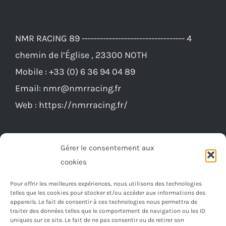
NMR RACING 89 ---------------------------------- 4
chemin de l’Église , 23300 NOTH
Mobile :
+33 (0) 6 36 94 04 89
Email:
nmr@nmrracing.fr
Web :
https://nmrracing.fr/
Gérer le consentement aux
cookies
Pour offrir les meilleures expériences, nous utilisons des technologies
telles que les cookies pour stocker et/ou accéder aux informations des
appareils. Le fait de consentir à ces technologies nous permettra de
traiter des données telles que le comportement de navigation ou les ID
uniques sur ce site. Le fait de ne pas consentir ou de retirer son