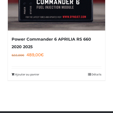
Power Commander 6 APRILIA RS 660
2020 2025
Le
Le
489,00
€
522,00
€
prix
prix
initial
actuel
Ajouter au panier
Détails
était :
est :
522,00€.
489,00€.