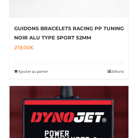
choisies
sur
la
GUIDONS BRACELETS RACING PP TUNING
page
NOIR ALU TYPE SPORT 52MM
219,00
€
du
produit
Ajouter au panier
Détails