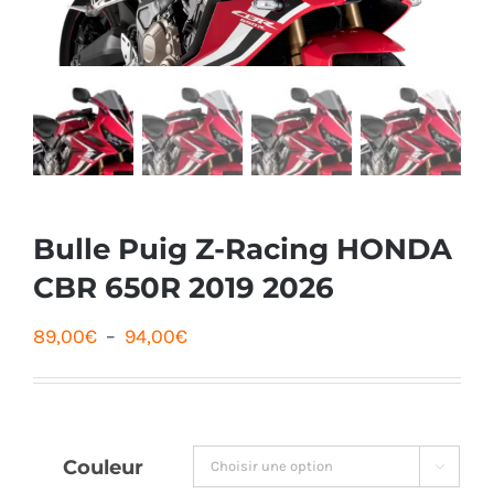
Bulle Puig Z-Racing HONDA
CBR 650R 2019 2026
Plage
89,00
€
–
94,00
€
de
prix :
89,00€
Couleur

à