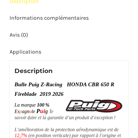
Description
Informations complémentaires
Avis (0)
Applications
Description
Bulle Puig Z-Racing HONDA CBR 650 R
Fireblade 2019 2026
La marque
100 %
P
ui
g
l
Es
p
agn
o
le
e
savoir-faire et la garantie d’un produit d’exception !
L’amélioration de la protection aérodynamique est de
12,7%
(en position verticale) par rapport à l’origine et