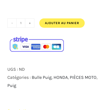
94,00€
AJOUTER AU PANIER
quantité
de
Bulle
Puig
Z-
Racing
UGS :
ND
HONDA
Catégories :
Bulle Puig
,
HONDA
,
PIÈCES MOTO
,
CBR
Puig
650R
2019
2026