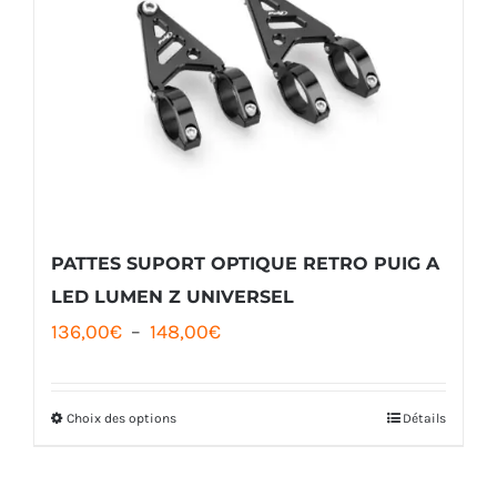
PATTES SUPORT OPTIQUE RETRO PUIG A
LED LUMEN Z UNIVERSEL
Plage
136,00
€
–
148,00
€
de
prix :
Choix des options
Détails
Ce
136,00€
produit
à