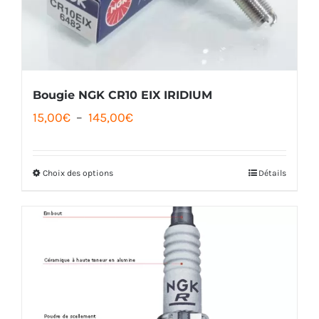
être
choisies
sur
la
Bougie NGK CR10 EIX IRIDIUM
Plage
page
15,00
€
–
145,00
€
de
du
prix :
produit
Choix des options
Détails
Ce
15,00€
produit
à
a
145,00€
plusieurs
variations.
Les
options