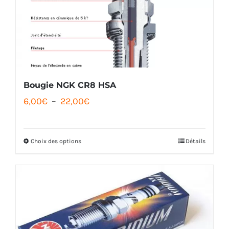
peuvent
être
choisies
sur
la
Bougie NGK CR8 HSA
Plage
page
6,00
€
–
22,00
€
de
du
prix :
produit
Choix des options
Détails
Ce
6,00€
produit
à
a
22,00€
plusieurs
variations.
Les