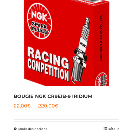
BOUGIE NGK CR9EIB-9 IRIDIUM
Plage
22,00
€
–
220,00
€
de
prix :
Choix des options
Détails
Ce
22,00€