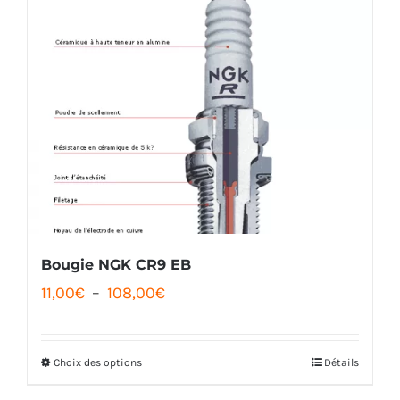
110,00€
plusieurs
variations.
Les
options
peuvent
être
choisies
sur
la
Bougie NGK CR9 EB
Plage
page
11,00
€
–
108,00
€
de
du
prix :
produit
Choix des options
Détails
Ce
11,00€
produit