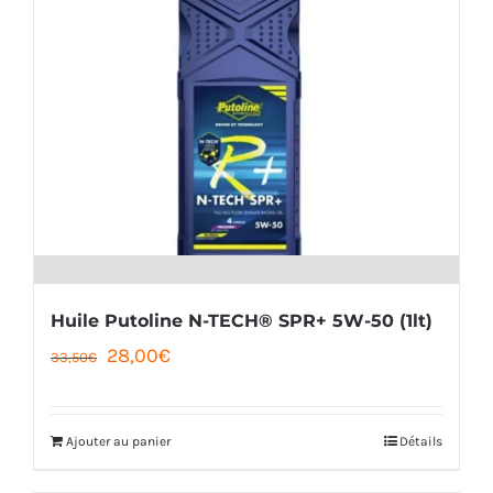
Huile Putoline N-TECH® SPR+ 5W-50 (1lt)
Le
Le
28,00
€
33,50
€
prix
prix
initial
actuel
Ajouter au panier
Détails
était :
est :
33,50€.
28,00€.