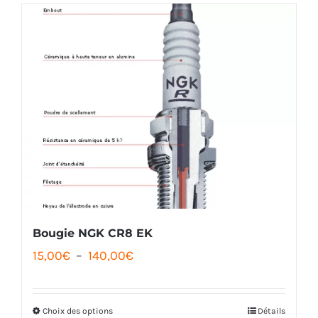
à
a
108,00€
plusieurs
variations.
Les
options
peuvent
être
choisies
sur
la
Bougie NGK CR8 EK
Plage
page
15,00
€
–
140,00
€
de
du
prix :
produit
Choix des options
Détails
Ce