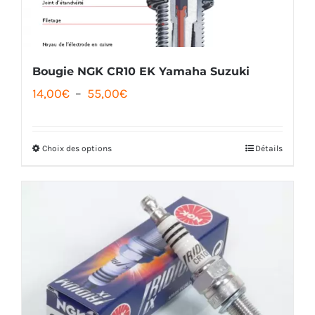
choisies
sur
la
Bougie NGK CR10 EK Yamaha Suzuki
Plage
page
14,00
€
–
55,00
€
de
du
prix :
produit
Choix des options
Détails
Ce
14,00€
produit
à
a
55,00€
plusieurs
variations.
Les
options
peuvent