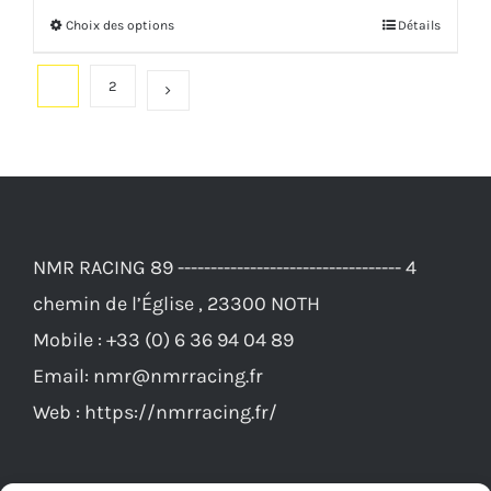
prix :
produit
Choix des options
Détails
Ce
11,00€
produit
à
1
2
a
110,00€
plusieurs
variations.
Les
options
NMR RACING 89 ---------------------------------- 4
peuvent
chemin de l’Église , 23300 NOTH
être
Mobile :
+33 (0) 6 36 94 04 89
choisies
Email:
nmr@nmrracing.fr
sur
Web :
https://nmrracing.fr/
la
page