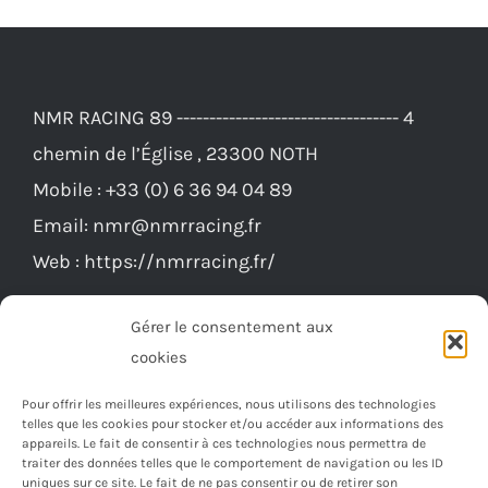
NMR RACING 89 ---------------------------------- 4
chemin de l’Église , 23300 NOTH
Mobile :
+33 (0) 6 36 94 04 89
Email:
nmr@nmrracing.fr
Web :
https://nmrracing.fr/
Gérer le consentement aux
cookies
Pour offrir les meilleures expériences, nous utilisons des technologies
telles que les cookies pour stocker et/ou accéder aux informations des
appareils. Le fait de consentir à ces technologies nous permettra de
traiter des données telles que le comportement de navigation ou les ID
uniques sur ce site. Le fait de ne pas consentir ou de retirer son