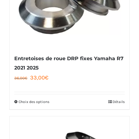
options
peuvent
être
choisies
sur
la
Entretoises de roue DRP fixes Yamaha R7
page
2021 2025
Le
Le
33,00
€
du
36,00
€
prix
prix
produit
initial
actuel
Choix des options
Détails
Ce
était :
est :
produit
36,00€.
33,00€.
a
plusieurs