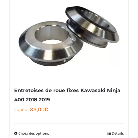
plusieurs
variations.
Les
options
peuvent
être
choisies
sur
la
Entretoises de roue fixes Kawasaki Ninja
page
400 2018 2019
Le
Le
33,00
€
du
36,00
€
prix
prix
produit
initial
actuel
Choix des options
Détails
Ce
était :
est :