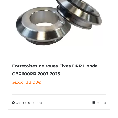
variations.
Les
options
peuvent
être
choisies
sur
la
Entretoises de roues Fixes DRP Honda
page
CBR600RR 2007 2025
Le
Le
33,00
€
du
36,00
€
prix
prix
produit
initial
actuel
Choix des options
Détails
Ce
était :
est :
produit
36,00€.
33,00€.