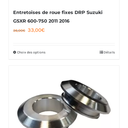
sur
la
Entretoises de roue fixes DRP Suzuki
page
GSXR 600-750 2011 2016
Le
Le
33,00
€
du
36,00
€
prix
prix
produit
initial
actuel
Choix des options
Détails
Ce
était :
est :
produit
36,00€.
33,00€.
a
plusieurs
variations.
Les
options
peuvent
être