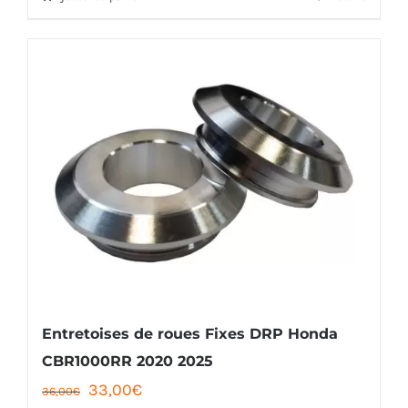
était :
est :
36,00€.
33,00€.
Entretoises de roues Fixes DRP Honda
CBR1000RR 2020 2025
Le
Le
33,00
€
36,00
€