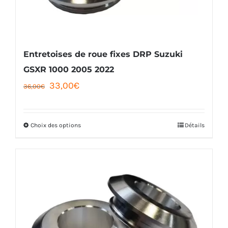
choisies
sur
la
Entretoises de roue fixes DRP Suzuki
page
GSXR 1000 2005 2022
Le
Le
33,00
€
du
36,00
€
prix
prix
produit
initial
actuel
Choix des options
Détails
Ce
était :
est :
produit
36,00€.
33,00€.
a
plusieurs
variations.
Les
options