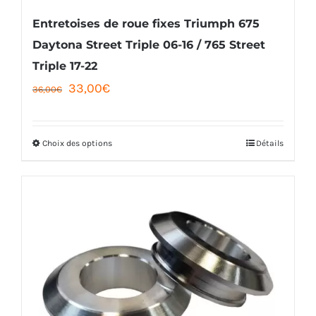
la
Entretoises de roue fixes Triumph 675
page
Daytona Street Triple 06-16 / 765 Street
Triple 17-22
du
Le
Le
33,00
€
36,00
€
produit
prix
prix
initial
actuel
Choix des options
Détails
Ce
était :
est :
produit
36,00€.
33,00€.
a
plusieurs
variations.
Les
options
peuvent