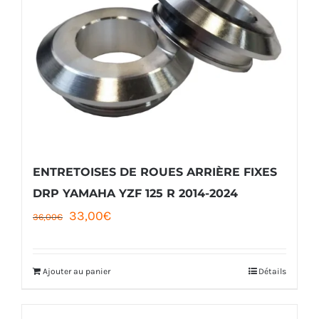
ENTRETOISES DE ROUES ARRIÈRE FIXES
DRP YAMAHA YZF 125 R 2014-2024
Le
Le
33,00
€
36,00
€
prix
prix
initial
actuel
Ajouter au panier
Détails
était :
est :
36,00€.
33,00€.