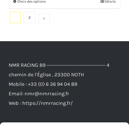
Ce
était :
est :
produit
36,00€.
33,00€.
1
2
a
plusieurs
variations.
Les
options
NMR RACING 89 ---------------------------------- 4
peuvent
chemin de l’Église , 23300 NOTH
être
Mobile :
+33 (0) 6 36 94 04 89
choisies
Email:
nmr@nmrracing.fr
sur
Web :
https://nmrracing.fr/
la
page
du