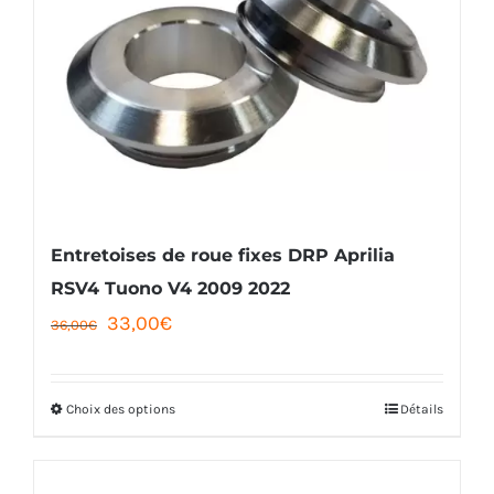
Les
options
peuvent
être
choisies
sur
la
Entretoises de roue fixes DRP Aprilia
page
RSV4 Tuono V4 2009 2022
Le
Le
33,00
€
du
36,00
€
prix
prix
produit
initial
actuel
Choix des options
Détails
Ce
était :
est :
produit
36,00€.
33,00€.
a