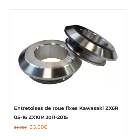
produit
36,00€.
33,00€.
a
plusieurs
variations.
Les
options
peuvent
être
choisies
sur
la
Entretoises de roue fixes Kawasaki ZX6R
page
05-16 ZX10R 2011-2015
Le
Le
33,00
€
du
36,00
€
prix
prix
produit