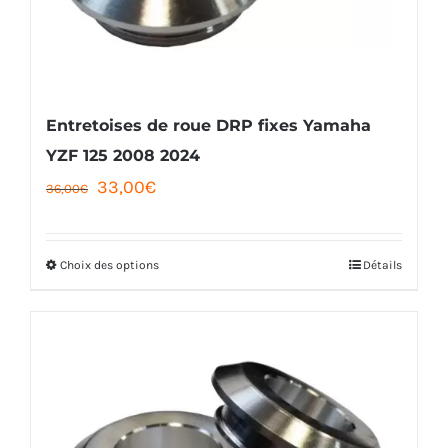
être
choisies
sur
la
Entretoises de roue DRP fixes Yamaha
page
YZF 125 2008 2024
Le
Le
33,00
€
du
36,00
€
prix
prix
produit
initial
actuel
Choix des options
Détails
Ce
était :
est :
produit
36,00€.
33,00€.
a
plusieurs
variations.
Les