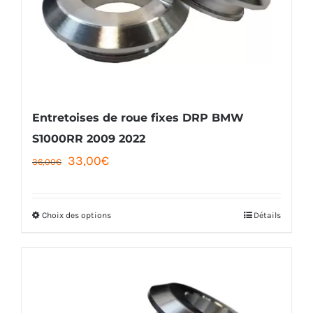
peuvent
être
choisies
sur
la
Entretoises de roue fixes DRP BMW
page
S1000RR 2009 2022
Le
Le
33,00
€
du
36,00
€
prix
prix
produit
initial
actuel
Choix des options
Détails
Ce
était :
est :
produit
36,00€.
33,00€.
a
plusieurs
variations.