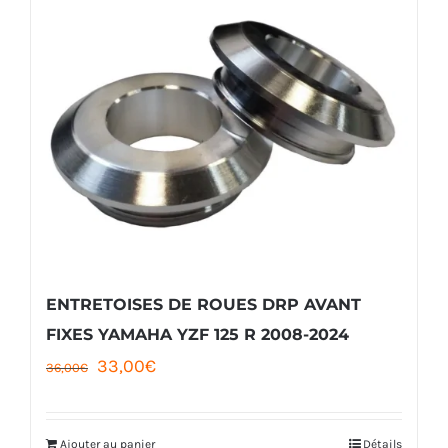
ENTRETOISES DE ROUES DRP AVANT
FIXES YAMAHA YZF 125 R 2008-2024
Le
Le
33,00
€
36,00
€
prix
prix
initial
actuel
Ajouter au panier
Détails