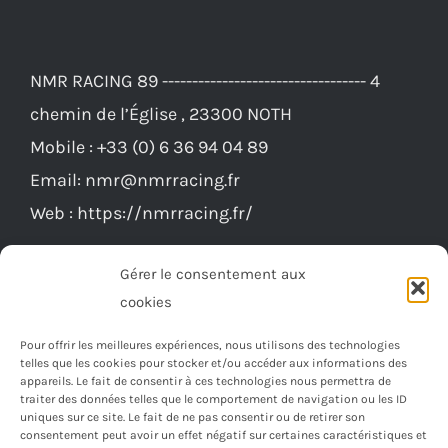
NMR RACING 89 ---------------------------------- 4
chemin de l’Église , 23300 NOTH
Mobile :
+33 (0) 6 36 94 04 89
Email:
nmr@nmrracing.fr
Web :
https://nmrracing.fr/
Gérer le consentement aux
cookies
Pour offrir les meilleures expériences, nous utilisons des technologies
telles que les cookies pour stocker et/ou accéder aux informations des
appareils. Le fait de consentir à ces technologies nous permettra de
traiter des données telles que le comportement de navigation ou les ID
uniques sur ce site. Le fait de ne pas consentir ou de retirer son
consentement peut avoir un effet négatif sur certaines caractéristiques et