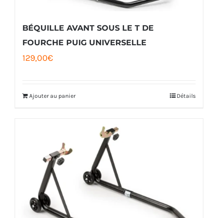
sur
la
BÉQUILLE AVANT SOUS LE T DE
page
FOURCHE PUIG UNIVERSELLE
129,00
€
du
produit
Ajouter au panier
Détails