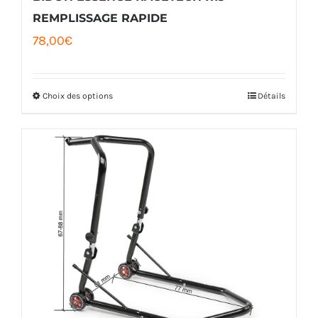
REMPLISSAGE RAPIDE
78,00
€
Choix des options
Détails
Ce
produit
a
plusieurs
variations.
Les
options
peuvent
être
choisies