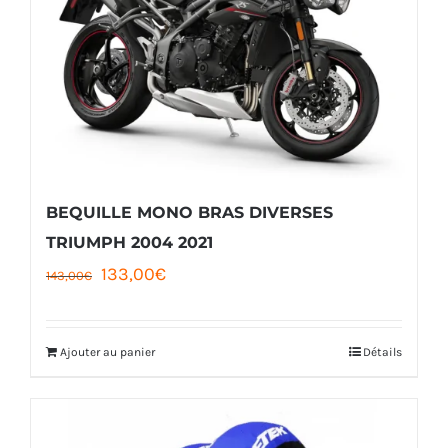
BEQUILLE MONO BRAS DIVERSES
TRIUMPH 2004 2021
Le
Le
133,00
€
143,00
€
prix
prix
initial
actuel
Ajouter au panier
Détails
était :
est :
143,00€.
133,00€.