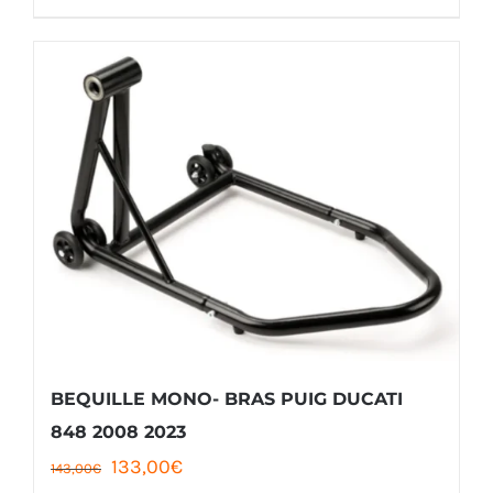
était :
est :
143,00€.
133,00€.
BEQUILLE MONO- BRAS PUIG DUCATI
848 2008 2023
Le
Le
133,00
€
143,00
€
prix
prix