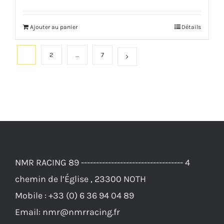
initial
actuel
Ajouter au panier
Détails
était :
est :
143,00€.
133,00€.
1
2
…
7
NMR RACING 89 ---------------------------------- 4
chemin de l’Église , 23300 NOTH
Mobile :
+33 (0) 6 36 94 04 89
Email:
nmr@nmrracing.fr
Web :
https://nmrracing.fr/