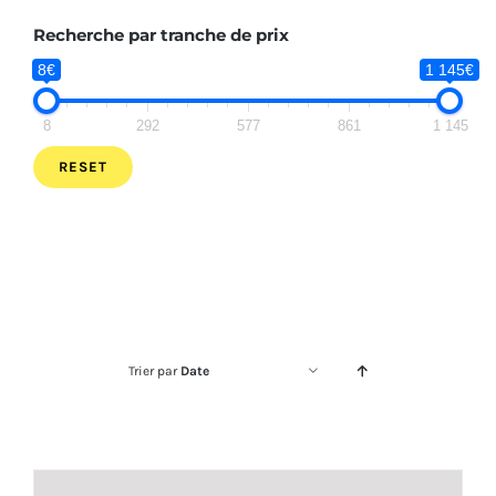
Recherche par tranche de prix
8€
1 145€
8
292
577
861
1 145
RESET
Trier par
Date