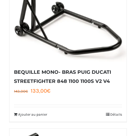
BEQUILLE MONO- BRAS PUIG DUCATI
STREETFIGHTER 848 1100 1100S V2 V4
Le
Le
133,00
€
143,00
€
prix
prix
initial
actuel
Ajouter au panier
Détails
était :
est :
143,00€.
133,00€.