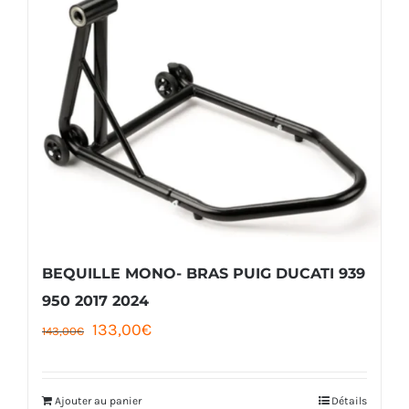
BEQUILLE MONO- BRAS PUIG DUCATI 939
950 2017 2024
Le
Le
133,00
€
143,00
€
prix
prix
initial
actuel
Ajouter au panier
Détails