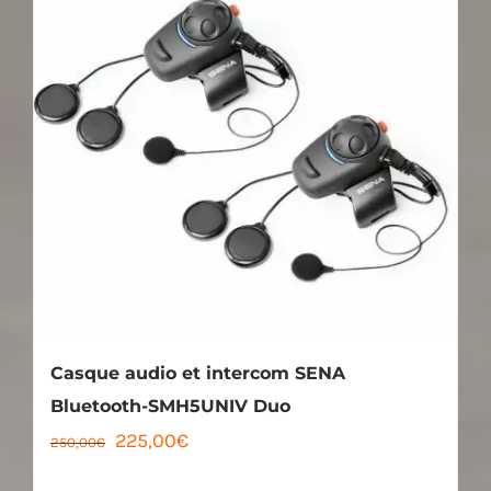
Casque audio et intercom SENA
Bluetooth-SMH5UNIV Duo
Le
Le
225,00
€
250,00
€
prix
prix