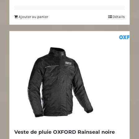
produit
5
initial
actuel
Ajouter au panier
Détails
était :
est :
97,00€.
89,00€.
Veste de pluie OXFORD Rainseal noire
Le
Le
55,00
€