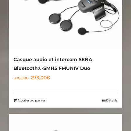
Casque audio et intercom SENA
Bluetooth®-SMH5 FMUNIV Duo
Le
Le
279,00
€
309,00
€
prix
prix
initial
actuel
Ajouter au panier
Détails
était :
est :
309,00€.
279,00€.