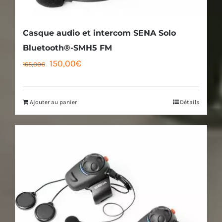
Casque audio et intercom SENA Solo
Bluetooth®-SMH5 FM
Le
Le
150,00
€
165,00
€
prix
prix
initial
actuel
Ajouter au panier
Détails
était :
est :
165,00€.
150,00€.