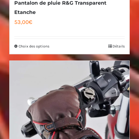
Pantalon de pluie R&G Transparent
page
Etanche
53,00
€
du
produit
Choix des options
Détails
Ce
produit
a
plusieurs
variations.
Les
options
peuvent
être
choisies