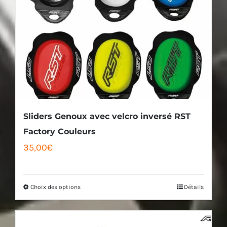
Sliders Genoux avec velcro inversé RST
Factory Couleurs
35,00
€
Choix des options
Détails
Ce
produit
a