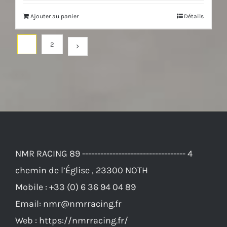
initial
actuel
Ajouter au panier
Détails
était :
est :
250,00€.
225,00€.
1
2
NMR RACING 89 ---------------------------------- 4
chemin de l’Église , 23300 NOTH
Mobile :
+33 (0) 6 36 94 04 89
Email:
nmr@nmrracing.fr
Web :
https://nmrracing.fr/