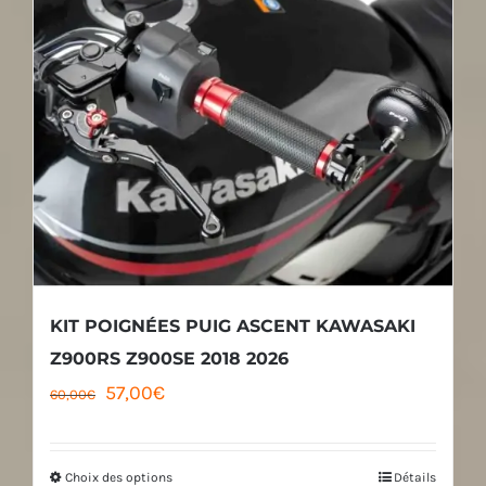
KIT POIGNÉES PUIG ASCENT KAWASAKI
Z900RS Z900SE 2018 2026
Le
Le
57,00
€
60,00
€
prix
prix
initial
actuel
Choix des options
Détails
Ce