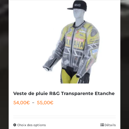
a
plusieurs
variations.
Les
options
peuvent
être
choisies
sur
la
Veste de pluie R&G Transparente Etanche
Plage
page
54,00
€
–
55,00
€
de
du
prix :
produit
Choix des options
Détails
Ce
54,00€