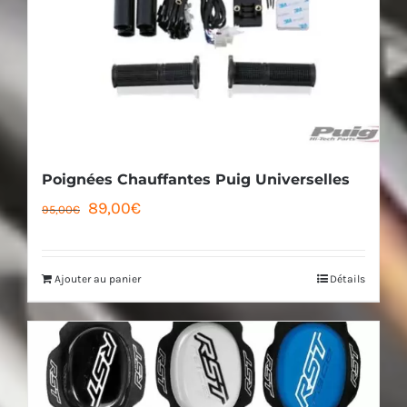
Poignées Chauffantes Puig Universelles
Le
Le
89,00
€
95,00
€
prix
prix
initial
actuel
Ajouter au panier
Détails
était :
est :
95,00€.
89,00€.