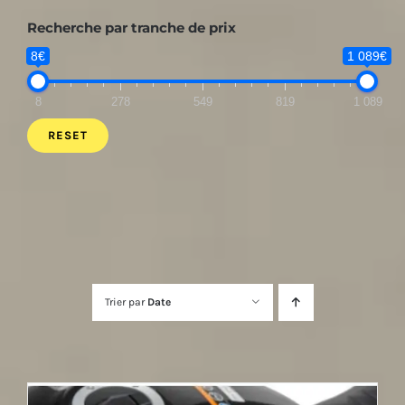
Recherche par tranche de prix
8€
1 089€
8
278
549
819
1 089
RESET
Trier par
Date