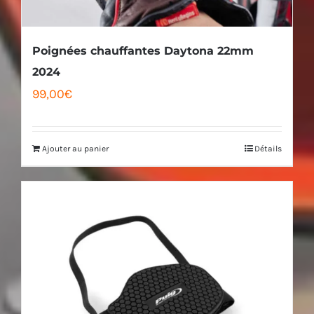
sur
la
Poignées chauffantes Daytona 22mm
page
2024
99,00
€
du
produit
Ajouter au panier
Détails