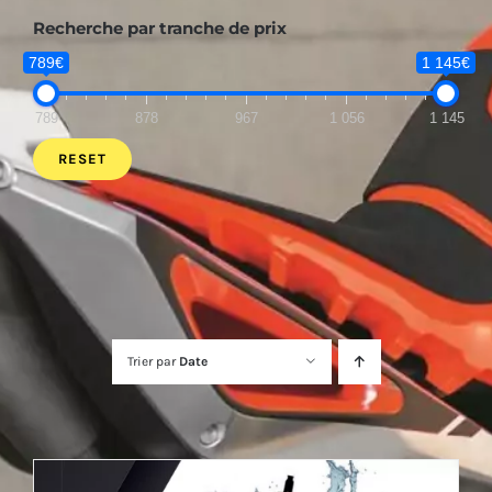
Recherche par tranche de prix
789€
1 145€
789
878
967
1 056
1 145
RESET
Trier par
Date