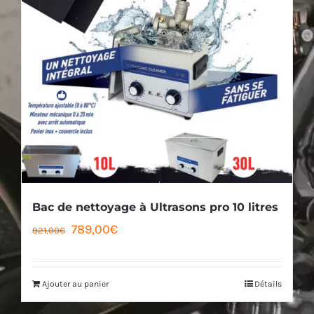
Bac de nettoyage à Ultrasons pro 10 litres
Le
Le
789,00
€
921,00
€
prix
prix
initial
actuel
Ajouter au panier
Détails
était :
est :