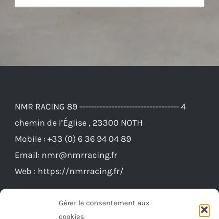
était :
est :
1
1
245,00€.
145,00€.
NMR RACING 89 ---------------------------------- 4
chemin de l’Église , 23300 NOTH
Mobile :
+33 (0) 6 36 94 04 89
Email:
nmr@nmrracing.fr
Web :
https://nmrracing.fr/
Gérer le consentement aux
cookies