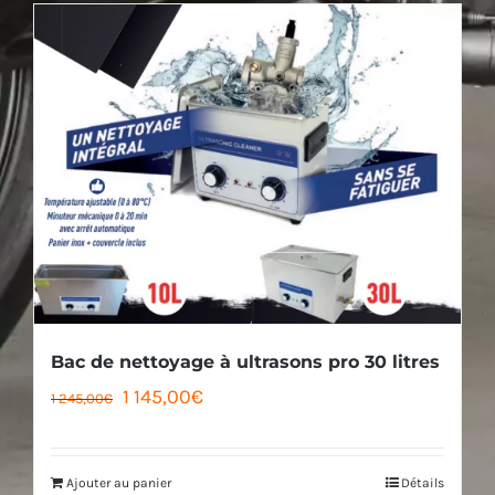
921,00€.
789,00€.
Bac de nettoyage à ultrasons pro 30 litres
Le
Le
1 145,00
€
1 245,00
€
prix
prix
initial
actuel
Ajouter au panier
Détails