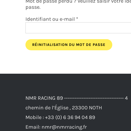
Mot de passe perdu ? Veuillez saisir votre i
passe.
Obligatoire
Identifiant ou e-mail
*
RÉINITIALISATION DU MOT DE PASSE
NMR RACING 89 ---------------------------------- 4
chemin de l’Église , 23300 NOTH
Mobile :
+33 (0) 6 36 94 04 89
Email:
nmr@nmrracing.fr