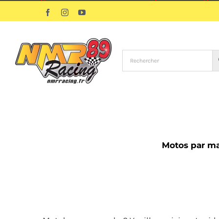
Passer
Facebook
Instagram
YouTube
au
contenu
Motos par m